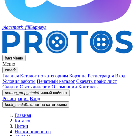
placemark_fill
Барнаул
bars
Меню
Меню
xmark
Главная
Каталог по категориям
Корзина
Регистрация
Вход
Условия работы
Печатный каталог
Скачать прайс-лист
Скидки
Стать дилером
О компании
Контакты
person_crop_circle
Личный кабинет
Регистрация
Вход
book_circle
Каталог
по категориям
Главная
Каталог
Нитки
Нитки полиэстер