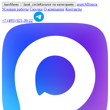
search
Поиск
bars
Меню
book_circle
Каталог
по категориям
Условия работы
Скидки
О компании
Контакты
+7 (495) 921-39-22