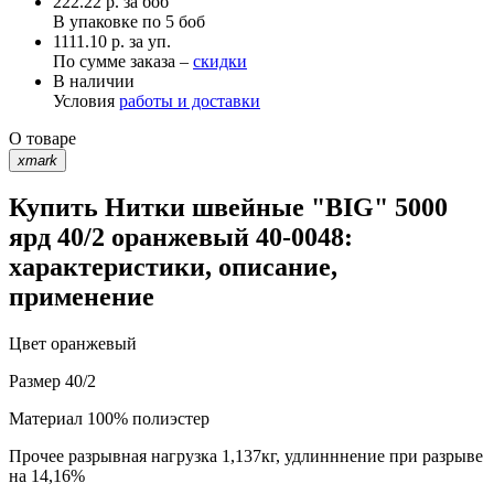
222.22
р.
за боб
В упаковке по
5 боб
1111.10 р. за уп.
По сумме заказа –
скидки
В наличии
Условия
работы и доставки
О товаре
xmark
Купить Нитки швейные "BIG" 5000
ярд 40/2 оранжевый 40-0048:
характеристики, описание,
применение
Цвет
оранжевый
Размер
40/2
Материал
100% полиэстер
Прочее
разрывная нагрузка 1,137кг, удлинннение при разрыве
на 14,16%