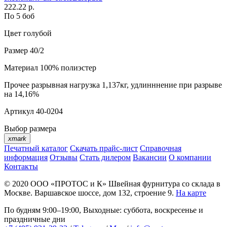
222.22 р.
По 5 боб
Цвет
голубой
Размер
40/2
Материал
100% полиэстер
Прочее
разрывная нагрузка 1,137кг, удлинннение при разрыве
на 14,16%
Артикул
40-0204
Выбор размера
xmark
Печатный каталог
Скачать прайс-лист
Справочная
информация
Отзывы
Стать дилером
Вакансии
О компании
Контакты
© 2020
ООО «ПРОТОС и К»
Швейная фурнитура со склада в
Москве.
Варшавское шоссе, дом 132, строение 9.
На карте
По будням 9:00–19:00, Выходные: суббота, воскресенье и
праздничные дни