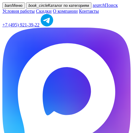
search
Поиск
bars
Меню
book_circle
Каталог
по категориям
Условия работы
Скидки
О компании
Контакты
+7 (495) 921-39-22