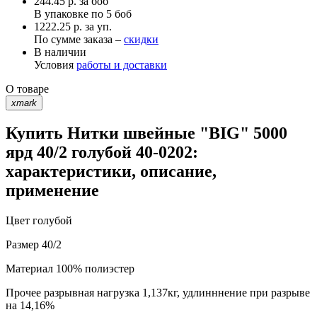
244.45
р.
за боб
В упаковке по
5 боб
1222.25 р. за уп.
По сумме заказа –
скидки
В наличии
Условия
работы и доставки
О товаре
xmark
Купить Нитки швейные "BIG" 5000
ярд 40/2 голубой 40-0202:
характеристики, описание,
применение
Цвет
голубой
Размер
40/2
Материал
100% полиэстер
Прочее
разрывная нагрузка 1,137кг, удлинннение при разрыве
на 14,16%