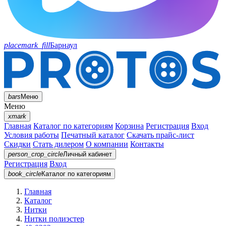
placemark_fill
Барнаул
bars
Меню
Меню
xmark
Главная
Каталог по категориям
Корзина
Регистрация
Вход
Условия работы
Печатный каталог
Скачать прайс-лист
Скидки
Стать дилером
О компании
Контакты
person_crop_circle
Личный кабинет
Регистрация
Вход
book_circle
Каталог
по категориям
Главная
Каталог
Нитки
Нитки полиэстер