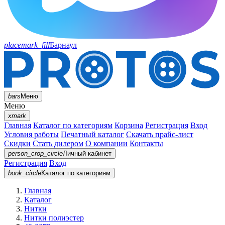
placemark_fill
Барнаул
bars
Меню
Меню
xmark
Главная
Каталог по категориям
Корзина
Регистрация
Вход
Условия работы
Печатный каталог
Скачать прайс-лист
Скидки
Стать дилером
О компании
Контакты
person_crop_circle
Личный кабинет
Регистрация
Вход
book_circle
Каталог
по категориям
Главная
Каталог
Нитки
Нитки полиэстер