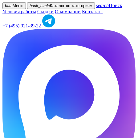
search
Поиск
bars
Меню
book_circle
Каталог
по категориям
Условия работы
Скидки
О компании
Контакты
+7 (495) 921-39-22