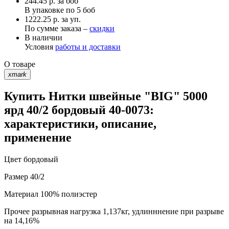
244.45
р.
за боб
В упаковке по
5 боб
1222.25 р. за уп.
По сумме заказа –
скидки
В наличии
Условия
работы и доставки
О товаре
xmark
Купить Нитки швейные "BIG" 5000
ярд 40/2 бордовый 40-0073:
характеристики, описание,
применение
Цвет
бордовый
Размер
40/2
Материал
100% полиэстер
Прочее
разрывная нагрузка 1,137кг, удлинннение при разрыве
на 14,16%