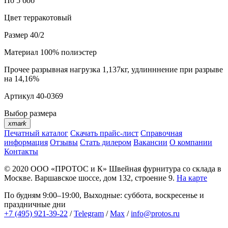
По 5 боб
Цвет
терракотовый
Размер
40/2
Материал
100% полиэстер
Прочее
разрывная нагрузка 1,137кг, удлинннение при разрыве
на 14,16%
Артикул
40-0369
Выбор размера
xmark
Печатный каталог
Скачать прайс-лист
Справочная
информация
Отзывы
Стать дилером
Вакансии
О компании
Контакты
© 2020
ООО «ПРОТОС и К»
Швейная фурнитура со склада в
Москве.
Варшавское шоссе, дом 132, строение 9.
На карте
По будням 9:00–19:00, Выходные: суббота, воскресенье и
праздничные дни
+7 (495) 921-39-22
/
Telegram
/
Max
/
info@protos.ru