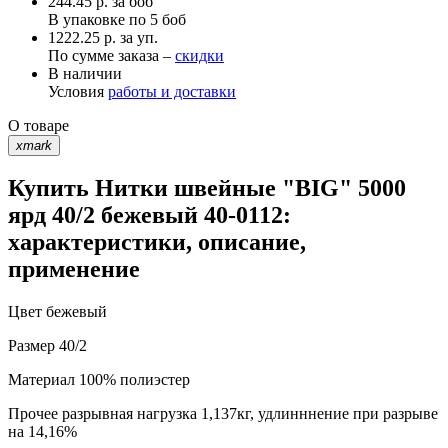
244.45
р.
за боб
В упаковке по
5 боб
1222.25 р. за уп.
По сумме заказа –
скидки
В наличии
Условия
работы и доставки
О товаре
xmark
Купить Нитки швейные "BIG" 5000
ярд 40/2 бежевый 40-0112:
характеристики, описание,
применение
Цвет
бежевый
Размер
40/2
Материал
100% полиэстер
Прочее
разрывная нагрузка 1,137кг, удлинннение при разрыве
на 14,16%