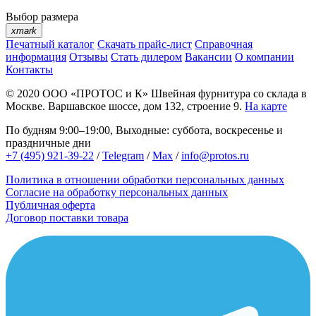
Выбор размера
xmark
Печатный каталог
Скачать прайс-лист
Справочная
информация
Отзывы
Стать дилером
Вакансии
О компании
Контакты
© 2020
ООО «ПРОТОС и К»
Швейная фурнитура со склада в
Москве.
Варшавское шоссе, дом 132, строение 9.
На карте
По будням 9:00–19:00, Выходные: суббота, воскресенье и
праздничные дни
+7 (495) 921-39-22
/
Telegram
/
Max
/
info@protos.ru
Политика в отношении обработки персональных данных
Согласие на обработку персональных данных
Публичная оферта
Договор поставки товара