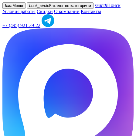
search
Поиск
bars
Меню
book_circle
Каталог
по категориям
Условия работы
Скидки
О компании
Контакты
+7 (495) 921-39-22