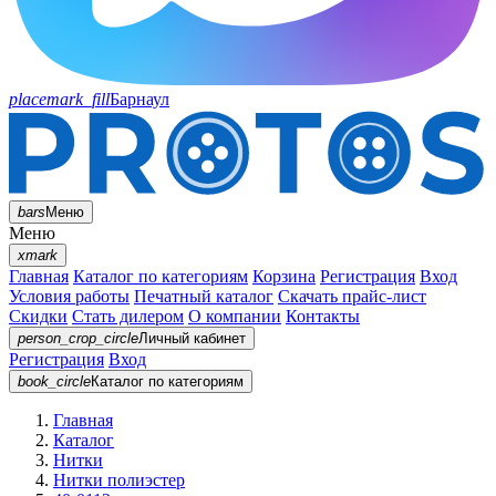
placemark_fill
Барнаул
bars
Меню
Меню
xmark
Главная
Каталог по категориям
Корзина
Регистрация
Вход
Условия работы
Печатный каталог
Скачать прайс-лист
Скидки
Стать дилером
О компании
Контакты
person_crop_circle
Личный кабинет
Регистрация
Вход
book_circle
Каталог
по категориям
Главная
Каталог
Нитки
Нитки полиэстер