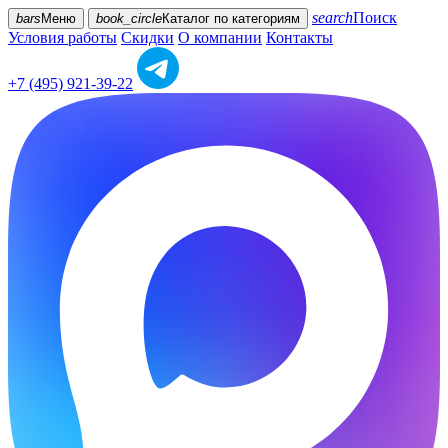
search
Поиск
bars
Меню
book_circle
Каталог
по категориям
Условия работы
Скидки
О компании
Контакты
+7 (495) 921-39-22