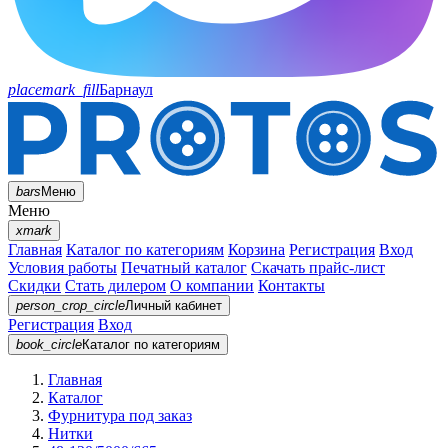
placemark_fill
Барнаул
bars
Меню
Меню
xmark
Главная
Каталог по категориям
Корзина
Регистрация
Вход
Условия работы
Печатный каталог
Скачать прайс-лист
Скидки
Стать дилером
О компании
Контакты
person_crop_circle
Личный кабинет
Регистрация
Вход
book_circle
Каталог
по категориям
Главная
Каталог
Фурнитура под заказ
Нитки