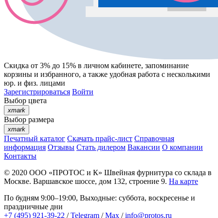
Скидка от 3% до 15%
в личном кабинете, запоминание
корзины
и
избранного
, а также удобная работа с несколькими
юр. и физ. лицами
Зарегистрироваться
Войти
Выбор цвета
xmark
Выбор размера
xmark
Печатный каталог
Скачать прайс-лист
Справочная
информация
Отзывы
Стать дилером
Вакансии
О компании
Контакты
© 2020
ООО «ПРОТОС и К»
Швейная фурнитура со склада в
Москве.
Варшавское шоссе, дом 132, строение 9.
На карте
По будням 9:00–19:00, Выходные: суббота, воскресенье и
праздничные дни
+7 (495) 921-39-22
/
Telegram
/
Max
/
info@protos.ru