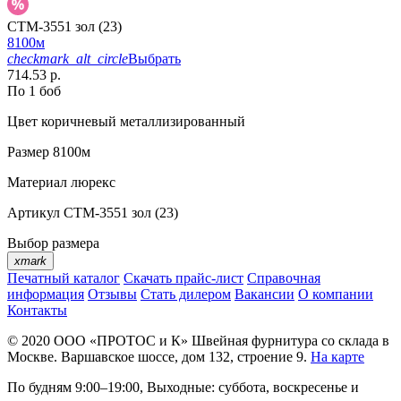
CTM-3551 зол (23)
8100м
checkmark_alt_circle
Выбрать
714.53 р.
По 1 боб
Цвет
коричневый металлизированный
Размер
8100м
Материал
люрекс
Артикул
CTM-3551 зол (23)
Выбор размера
xmark
Печатный каталог
Скачать прайс-лист
Справочная
информация
Отзывы
Стать дилером
Вакансии
О компании
Контакты
© 2020
ООО «ПРОТОС и К»
Швейная фурнитура со склада в
Москве.
Варшавское шоссе, дом 132, строение 9.
На карте
По будням 9:00–19:00, Выходные: суббота, воскресенье и