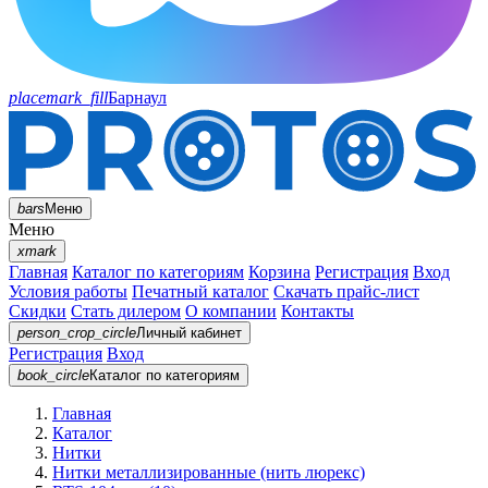
placemark_fill
Барнаул
bars
Меню
Меню
xmark
Главная
Каталог по категориям
Корзина
Регистрация
Вход
Условия работы
Печатный каталог
Скачать прайс-лист
Скидки
Стать дилером
О компании
Контакты
person_crop_circle
Личный кабинет
Регистрация
Вход
book_circle
Каталог
по категориям
Главная
Каталог
Нитки
Нитки металлизированные (нить люрекс)