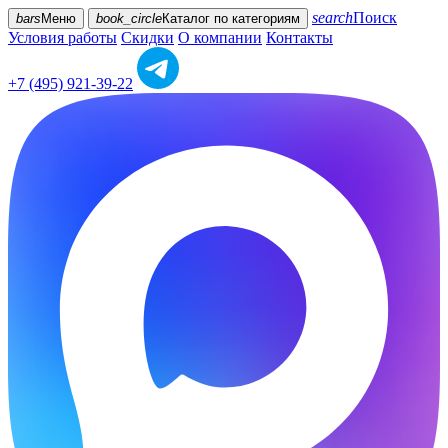
search
Поиск
bars
Меню
book_circle
Каталог
по категориям
Условия работы
Скидки
О компании
Контакты
+7 (495) 921-39-22