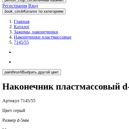
person_crop_circle
Личный кабинет
Регистрация
Вход
book_circle
Каталог
по категориям
Главная
Каталог
Зажимы, наконечники
Наконечники пластмассовые
7145/55
paintbrush
Выбрать другой цвет
Наконечник пластмассовый d-
Артикул
7145/55
Цвет
серый
Размер
d-5мм