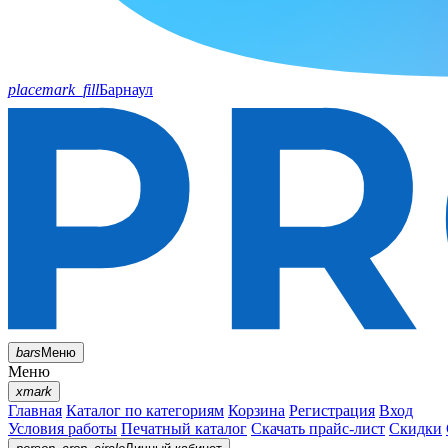
placemark_fill
Барнаул
bars
Меню
Меню
xmark
Главная
Каталог по категориям
Корзина
Регистрация
Вход
Условия работы
Печатный каталог
Скачать прайс-лист
Скидки