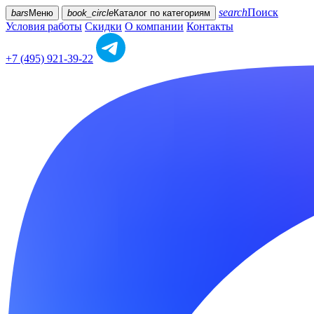
search
Поиск
bars
Меню
book_circle
Каталог
по категориям
Условия работы
Скидки
О компании
Контакты
+7 (495) 921-39-22