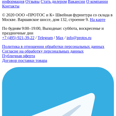
информация
Отзывы
Стать дилером
Вакансии
О компании
Контакты
© 2020
ООО «ПРОТОС и К»
Швейная фурнитура со склада в
Москве.
Варшавское шоссе, дом 132, строение 9.
На карте
По будням 9:00–19:00, Выходные: суббота, воскресенье и
праздничные дни
+7 (495) 921-39-22
/
Telegram
/
Max
/
info@protos.ru
Политика в отношении обработки персональных данных
Согласие на обработку персональных данных
Публичная оферта
Договор поставки товара