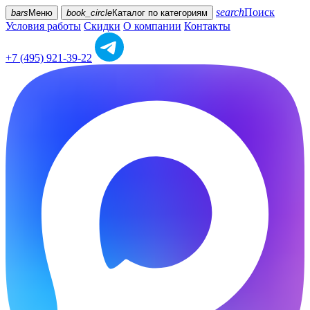
search
Поиск
bars
Меню
book_circle
Каталог
по категориям
Условия работы
Скидки
О компании
Контакты
+7 (495) 921-39-22