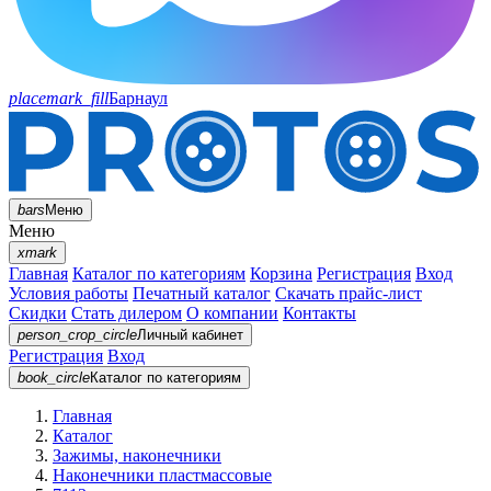
placemark_fill
Барнаул
bars
Меню
Меню
xmark
Главная
Каталог по категориям
Корзина
Регистрация
Вход
Условия работы
Печатный каталог
Скачать прайс-лист
Скидки
Стать дилером
О компании
Контакты
person_crop_circle
Личный кабинет
Регистрация
Вход
book_circle
Каталог
по категориям
Главная
Каталог
Зажимы, наконечники
Наконечники пластмассовые