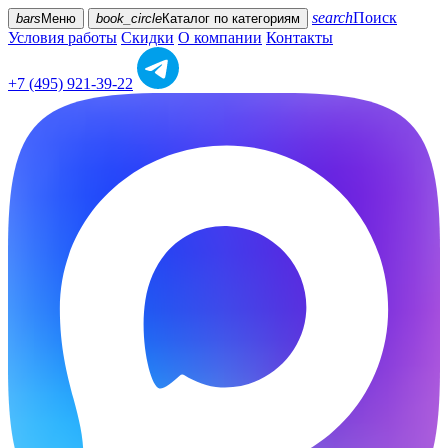
search
Поиск
bars
Меню
book_circle
Каталог
по категориям
Условия работы
Скидки
О компании
Контакты
+7 (495) 921-39-22