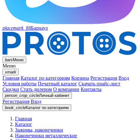
placemark_fill
Барнаул
bars
Меню
Меню
xmark
Главная
Каталог по категориям
Корзина
Регистрация
Вход
Условия работы
Печатный каталог
Скачать прайс-лист
Скидки
Стать дилером
О компании
Контакты
person_crop_circle
Личный кабинет
Регистрация
Вход
book_circle
Каталог
по категориям
Главная
Каталог
Зажимы, наконечники
Наконечники металлические