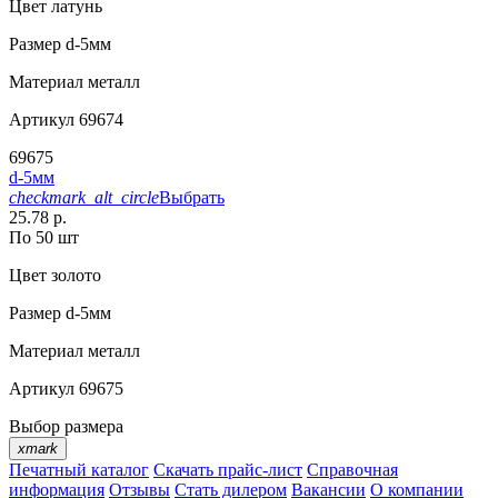
Цвет
латунь
Размер
d-5мм
Материал
металл
Артикул
69674
69675
d-5мм
checkmark_alt_circle
Выбрать
25.78 р.
По 50 шт
Цвет
золото
Размер
d-5мм
Материал
металл
Артикул
69675
Выбор размера
xmark
Печатный каталог
Скачать прайс-лист
Справочная
информация
Отзывы
Стать дилером
Вакансии
О компании