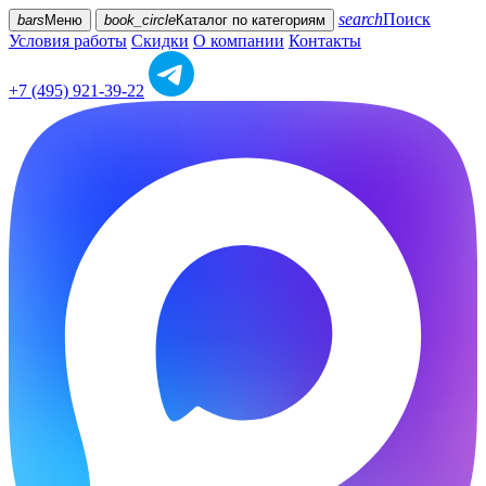
search
Поиск
bars
Меню
book_circle
Каталог
по категориям
Условия работы
Скидки
О компании
Контакты
+7 (495) 921-39-22