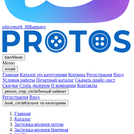
placemark_fill
Барнаул
bars
Меню
Меню
xmark
Главная
Каталог по категориям
Корзина
Регистрация
Вход
Условия работы
Печатный каталог
Скачать прайс-лист
Скидки
Стать дилером
О компании
Контакты
person_crop_circle
Личный кабинет
Регистрация
Вход
book_circle
Каталог
по категориям
Главная
Каталог
Застежка-молния оптом
Застежка-молния брючная