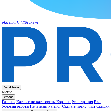
placemark_fill
Барнаул
bars
Меню
Меню
xmark
Главная
Каталог по категориям
Корзина
Регистрация
Вход
Условия работы
Печатный каталог
Скачать прайс-лист
Скидки