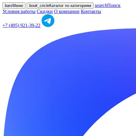
search
Поиск
bars
Меню
book_circle
Каталог
по категориям
Условия работы
Скидки
О компании
Контакты
+7 (495) 921-39-22