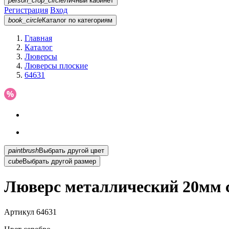
person_crop_circle
Личный кабинет
Регистрация
Вход
book_circle
Каталог
по категориям
Главная
Каталог
Люверсы
Люверсы плоские
64631
paintbrush
Выбрать другой цвет
cube
Выбрать другой размер
Люверс металлический 20мм с
Артикул
64631