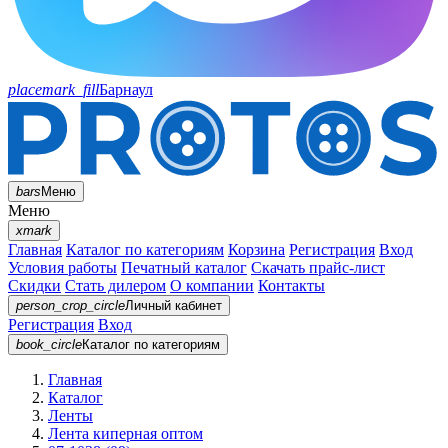
placemark_fill
Барнаул
bars
Меню
Меню
xmark
Главная
Каталог по категориям
Корзина
Регистрация
Вход
Условия работы
Печатный каталог
Скачать прайс-лист
Скидки
Стать дилером
О компании
Контакты
person_crop_circle
Личный кабинет
Регистрация
Вход
book_circle
Каталог
по категориям
Главная
Каталог
Ленты
Лента киперная оптом