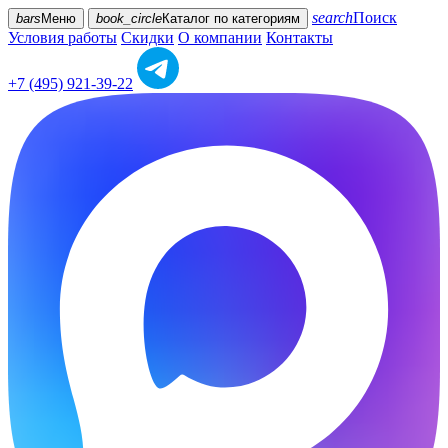
search
Поиск
bars
Меню
book_circle
Каталог
по категориям
Условия работы
Скидки
О компании
Контакты
+7 (495) 921-39-22