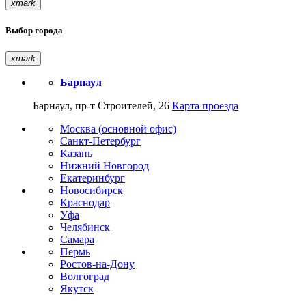
xmark
Выбор города
xmark
Барнаул
Барнаул, пр-т Строителей, 26
Карта проезда
Москва (основной офис)
Санкт-Петербург
Казань
Нижний Новгород
Екатеринбург
Новосибирск
Краснодар
Уфа
Челябинск
Самара
Пермь
Ростов-на-Дону
Волгоград
Якутск