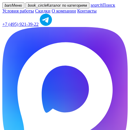
search
Поиск
bars
Меню
book_circle
Каталог
по категориям
Условия работы
Скидки
О компании
Контакты
+7 (495) 921-39-22