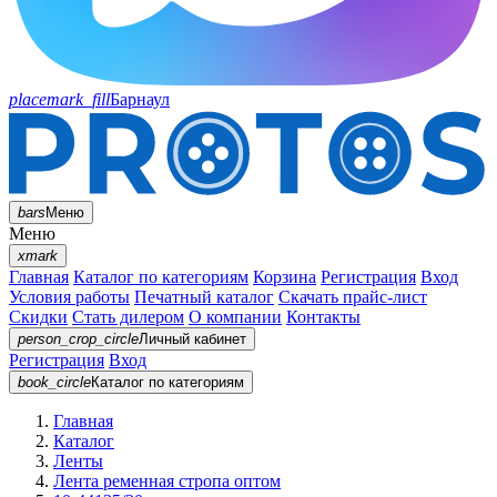
placemark_fill
Барнаул
bars
Меню
Меню
xmark
Главная
Каталог по категориям
Корзина
Регистрация
Вход
Условия работы
Печатный каталог
Скачать прайс-лист
Скидки
Стать дилером
О компании
Контакты
person_crop_circle
Личный кабинет
Регистрация
Вход
book_circle
Каталог
по категориям
Главная
Каталог
Ленты
Лента ременная стропа оптом