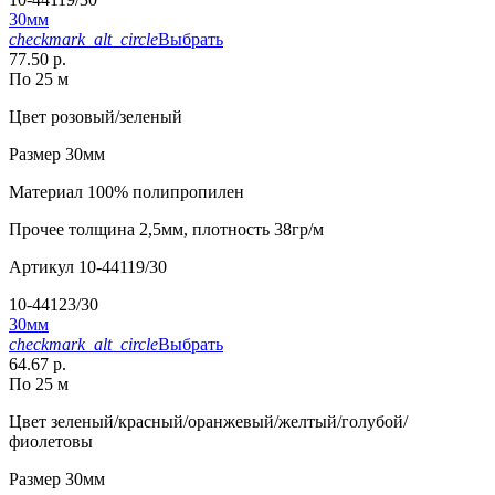
30мм
checkmark_alt_circle
Выбрать
77.50 р.
По 25 м
Цвет
розовый/зеленый
Размер
30мм
Материал
100% полипропилен
Прочее
толщина 2,5мм, плотность 38гр/м
Артикул
10-44119/30
10-44123/30
30мм
checkmark_alt_circle
Выбрать
64.67 р.
По 25 м
Цвет
зеленый/красный/оранжевый/желтый/голубой/
фиолетовы
Размер
30мм