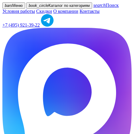
search
Поиск
bars
Меню
book_circle
Каталог
по категориям
Условия работы
Скидки
О компании
Контакты
+7 (495) 921-39-22