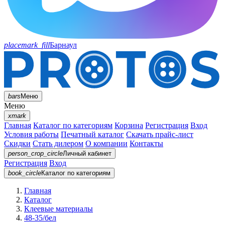
placemark_fill
Барнаул
bars
Меню
Меню
xmark
Главная
Каталог по категориям
Корзина
Регистрация
Вход
Условия работы
Печатный каталог
Скачать прайс-лист
Скидки
Стать дилером
О компании
Контакты
person_crop_circle
Личный кабинет
Регистрация
Вход
book_circle
Каталог
по категориям
Главная
Каталог
Клеевые материалы
48-35/бел