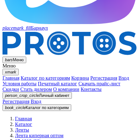
placemark_fill
Барнаул
bars
Меню
Меню
xmark
Главная
Каталог по категориям
Корзина
Регистрация
Вход
Условия работы
Печатный каталог
Скачать прайс-лист
Скидки
Стать дилером
О компании
Контакты
person_crop_circle
Личный кабинет
Регистрация
Вход
book_circle
Каталог
по категориям
Главная
Каталог
Ленты
Лента киперная оптом