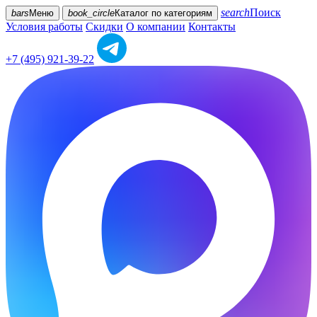
search
Поиск
bars
Меню
book_circle
Каталог
по категориям
Условия работы
Скидки
О компании
Контакты
+7 (495) 921-39-22