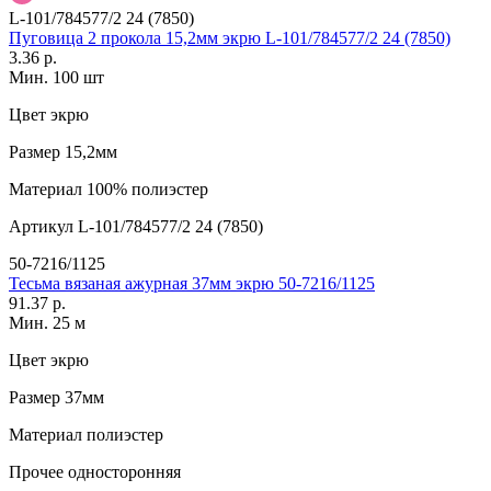
L-101/784577/2 24 (7850)
Пуговица 2 прокола 15,2мм экрю L-101/784577/2 24 (7850)
3.36 р.
Мин. 100 шт
Цвет
экрю
Размер
15,2мм
Материал
100% полиэстер
Артикул
L-101/784577/2 24 (7850)
50-7216/1125
Тесьма вязаная ажурная 37мм экрю 50-7216/1125
91.37 р.
Мин. 25 м
Цвет
экрю
Размер
37мм
Материал
полиэстер
Прочее
односторонняя