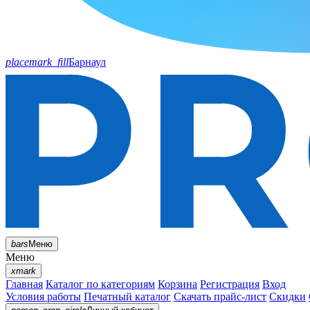
placemark_fill
Барнаул
bars
Меню
Меню
xmark
Главная
Каталог по категориям
Корзина
Регистрация
Вход
Условия работы
Печатный каталог
Скачать прайс-лист
Скидки