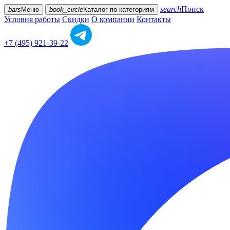
search
Поиск
bars
Меню
book_circle
Каталог
по категориям
Условия работы
Скидки
О компании
Контакты
+7 (495) 921-39-22