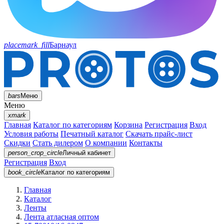
placemark_fill
Барнаул
bars
Меню
Меню
xmark
Главная
Каталог по категориям
Корзина
Регистрация
Вход
Условия работы
Печатный каталог
Скачать прайс-лист
Скидки
Стать дилером
О компании
Контакты
person_crop_circle
Личный кабинет
Регистрация
Вход
book_circle
Каталог
по категориям
Главная
Каталог
Ленты
Лента атласная оптом