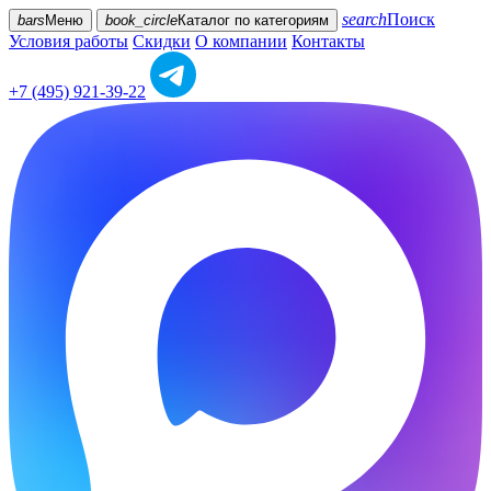
search
Поиск
bars
Меню
book_circle
Каталог
по категориям
Условия работы
Скидки
О компании
Контакты
+7 (495) 921-39-22