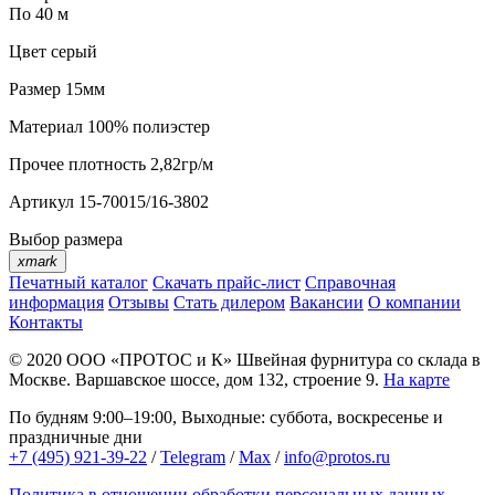
По 40 м
Цвет
серый
Размер
15мм
Материал
100% полиэстер
Прочее
плотность 2,82гр/м
Артикул
15-70015/16-3802
Выбор размера
xmark
Печатный каталог
Скачать прайс-лист
Справочная
информация
Отзывы
Стать дилером
Вакансии
О компании
Контакты
© 2020
ООО «ПРОТОС и К»
Швейная фурнитура со склада в
Москве.
Варшавское шоссе, дом 132, строение 9.
На карте
По будням 9:00–19:00, Выходные: суббота, воскресенье и
праздничные дни
+7 (495) 921-39-22
/
Telegram
/
Max
/
info@protos.ru
Политика в отношении обработки персональных данных