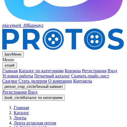
placemark_fill
Барнаул
bars
Меню
Меню
xmark
Главная
Каталог по категориям
Корзина
Регистрация
Вход
Условия работы
Печатный каталог
Скачать прайс-лист
Скидки
Стать дилером
О компании
Контакты
person_crop_circle
Личный кабинет
Регистрация
Вход
book_circle
Каталог
по категориям
Главная
Каталог
Ленты
Лента атласная оптом