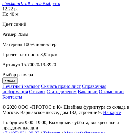
checkmark_alt_circle
Выбрать
12.22 р.
По 40 м
Цвет
синий
Размер
20мм
Материал
100% полиэстер
Прочее
плотность 3,95гр/м
Артикул
15-70020/19-3920
Выбор размера
xmark
Печатный каталог
Скачать прайс-лист
Справочная
информация
Отзывы
Стать дилером
Вакансии
О компании
Контакты
© 2020
ООО «ПРОТОС и К»
Швейная фурнитура со склада в
Москве.
Варшавское шоссе, дом 132, строение 9.
На карте
По будням 9:00–19:00, Выходные: суббота, воскресенье и
праздничные дни