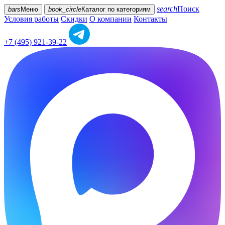
search
Поиск
bars
Меню
book_circle
Каталог
по категориям
Условия работы
Скидки
О компании
Контакты
+7 (495) 921-39-22