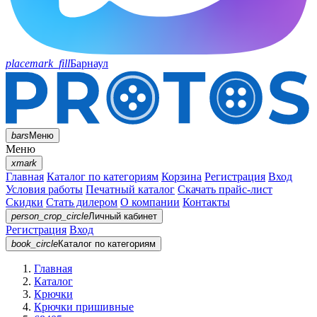
placemark_fill
Барнаул
bars
Меню
Меню
xmark
Главная
Каталог по категориям
Корзина
Регистрация
Вход
Условия работы
Печатный каталог
Скачать прайс-лист
Скидки
Стать дилером
О компании
Контакты
person_crop_circle
Личный кабинет
Регистрация
Вход
book_circle
Каталог
по категориям
Главная
Каталог
Крючки
Крючки пришивные