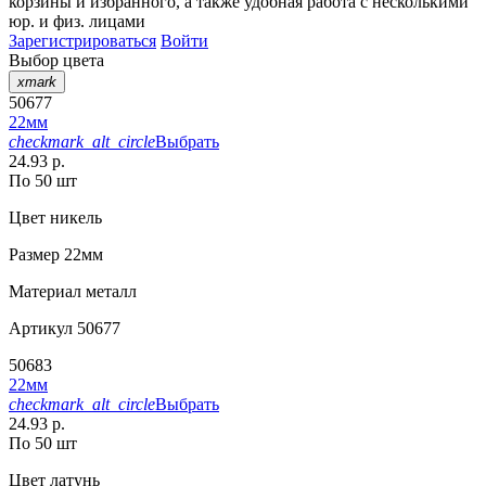
корзины
и
избранного
, а также удобная работа с несколькими
юр. и физ. лицами
Зарегистрироваться
Войти
Выбор цвета
xmark
50677
22мм
checkmark_alt_circle
Выбрать
24.93 р.
По 50 шт
Цвет
никель
Размер
22мм
Материал
металл
Артикул
50677
50683
22мм
checkmark_alt_circle
Выбрать
24.93 р.
По 50 шт
Цвет
латунь