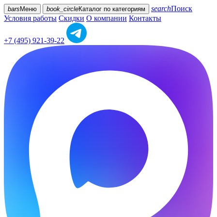
search
Поиск
bars
Меню
book_circle
Каталог
по категориям
Условия работы
Скидки
О компании
Контакты
+7 (495) 921-39-22