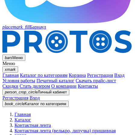
placemark_fill
Барнаул
bars
Меню
Меню
xmark
Главная
Каталог по категориям
Корзина
Регистрация
Вход
Условия работы
Печатный каталог
Скачать прайс-лист
Скидки
Стать дилером
О компании
Контакты
person_crop_circle
Личный кабинет
Регистрация
Вход
book_circle
Каталог
по категориям
Главная
Каталог
Контактная лента
Контактная лента (велькро, липучка) пришивная