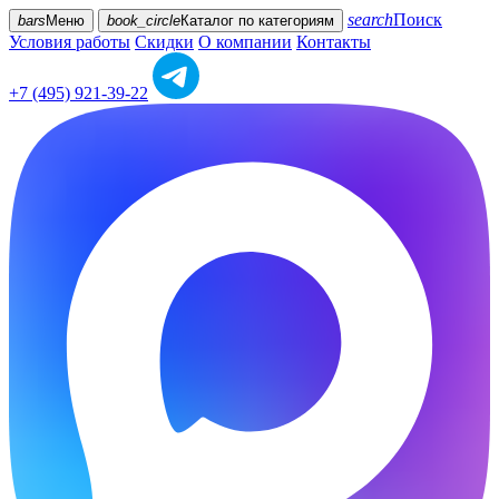
search
Поиск
bars
Меню
book_circle
Каталог
по категориям
Условия работы
Скидки
О компании
Контакты
+7 (495) 921-39-22