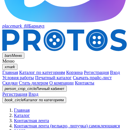
placemark_fill
Барнаул
bars
Меню
Меню
xmark
Главная
Каталог по категориям
Корзина
Регистрация
Вход
Условия работы
Печатный каталог
Скачать прайс-лист
Скидки
Стать дилером
О компании
Контакты
person_crop_circle
Личный кабинет
Регистрация
Вход
book_circle
Каталог
по категориям
Главная
Каталог
Контактная лента
Контактная лента (велькро, липучка) самоклеющаяся