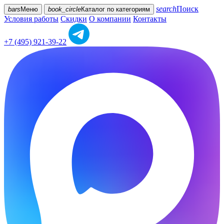
search
Поиск
bars
Меню
book_circle
Каталог
по категориям
Условия работы
Скидки
О компании
Контакты
+7 (495) 921-39-22