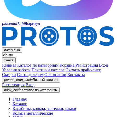
placemark_fill
Барнаул
bars
Меню
Меню
xmark
Главная
Каталог по категориям
Корзина
Регистрация
Вход
Условия работы
Печатный каталог
Скачать прайс-лист
Скидки
Стать дилером
О компании
Контакты
person_crop_circle
Личный кабинет
Регистрация
Вход
book_circle
Каталог
по категориям
Главная
Каталог
Карабины, кольца, застежки, рамки
Кольца металлические