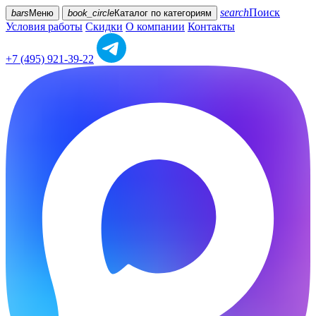
search
Поиск
bars
Меню
book_circle
Каталог
по категориям
Условия работы
Скидки
О компании
Контакты
+7 (495) 921-39-22