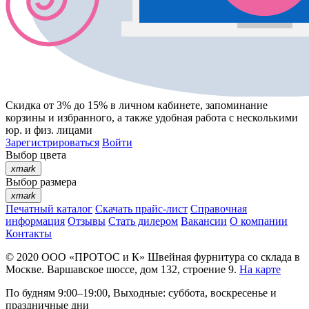
Скидка от 3% до 15%
в личном кабинете, запоминание
корзины
и
избранного
, а также удобная работа с несколькими
юр. и физ. лицами
Зарегистрироваться
Войти
Выбор цвета
xmark
Выбор размера
xmark
Печатный каталог
Скачать прайс-лист
Справочная
информация
Отзывы
Стать дилером
Вакансии
О компании
Контакты
© 2020
ООО «ПРОТОС и К»
Швейная фурнитура со склада в
Москве.
Варшавское шоссе, дом 132, строение 9.
На карте
По будням 9:00–19:00, Выходные: суббота, воскресенье и
праздничные дни