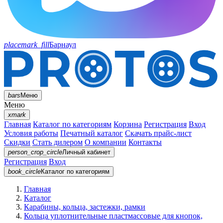
placemark_fill
Барнаул
bars
Меню
Меню
xmark
Главная
Каталог по категориям
Корзина
Регистрация
Вход
Условия работы
Печатный каталог
Скачать прайс-лист
Скидки
Стать дилером
О компании
Контакты
person_crop_circle
Личный кабинет
Регистрация
Вход
book_circle
Каталог
по категориям
Главная
Каталог
Карабины, кольца, застежки, рамки
Кольца уплотнительные пластмассовые для кнопок,