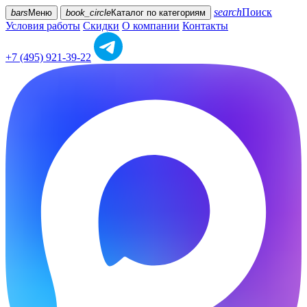
search
Поиск
bars
Меню
book_circle
Каталог
по категориям
Условия работы
Скидки
О компании
Контакты
+7 (495) 921-39-22