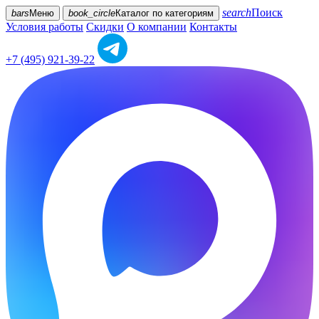
search
Поиск
bars
Меню
book_circle
Каталог
по категориям
Условия работы
Скидки
О компании
Контакты
+7 (495) 921-39-22