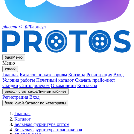
placemark_fill
Барнаул
bars
Меню
Меню
xmark
Главная
Каталог по категориям
Корзина
Регистрация
Вход
Условия работы
Печатный каталог
Скачать прайс-лист
Скидки
Стать дилером
О компании
Контакты
person_crop_circle
Личный кабинет
Регистрация
Вход
book_circle
Каталог
по категориям
Главная
Каталог
Бельевая фурнитура оптом
Бельевая фурнитура пластиковая