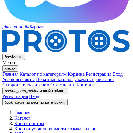
placemark_fill
Барнаул
bars
Меню
Меню
xmark
Главная
Каталог по категориям
Корзина
Регистрация
Вход
Условия работы
Печатный каталог
Скачать прайс-лист
Скидки
Стать дилером
О компании
Контакты
person_crop_circle
Личный кабинет
Регистрация
Вход
book_circle
Каталог
по категориям
Главная
Каталог
Кнопки оптом
Кнопки установочные тип замка кольцо