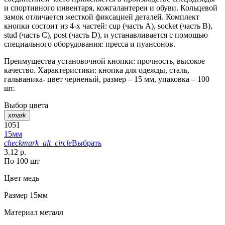
и спортивного инвентаря, кожгалантереи и обуви. Кольцевой
замок отличается жесткой фиксацией деталей. Комплект
кнопки состоит из 4-х частей: cup (часть А), socket (часть В),
stud (часть С), post (часть D), и устанавливается с помощью
специального оборудования: пресса и пуансонов.
Преимущества установочной кнопки: прочность, высокое
качество. Характеристики: кнопка для одежды, сталь,
гальваника- цвет черненый, размер – 15 мм, упаковка – 100
шт.
Выбор цвета
xmark
1051
15мм
checkmark_alt_circle
Выбрать
3.12 р.
По 100 шт
Цвет
медь
Размер
15мм
Материал
металл