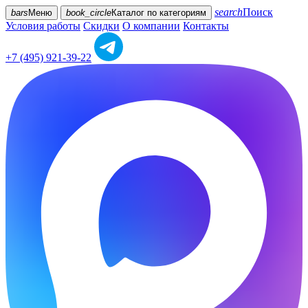
search
Поиск
bars
Меню
book_circle
Каталог
по категориям
Условия работы
Скидки
О компании
Контакты
+7 (495) 921-39-22