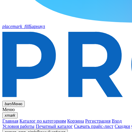
placemark_fill
Барнаул
bars
Меню
Меню
xmark
Главная
Каталог по категориям
Корзина
Регистрация
Вход
Условия работы
Печатный каталог
Скачать прайс-лист
Скидки