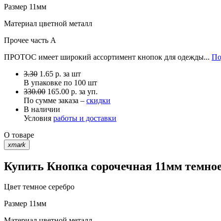
Размер
11мм
Материал
цветной металл
Прочее
часть A
ПРОТОС имеет широкий ассортимент кнопок для одежды...
По
3.30
1.65
р.
за шт
В упаковке по
100 шт
330.00
165.00 р. за уп.
По сумме заказа –
скидки
В наличии
Условия
работы и доставки
О товаре
xmark
Купить Кнопка сорочечная 11мм темное
Цвет
темное серебро
Размер
11мм
Материал
цветной металл