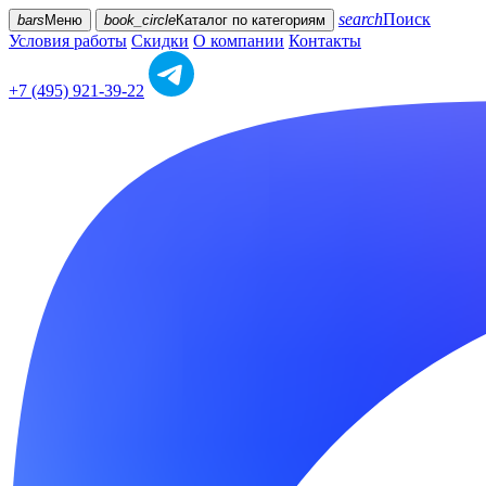
search
Поиск
bars
Меню
book_circle
Каталог
по категориям
Условия работы
Скидки
О компании
Контакты
+7 (495) 921-39-22