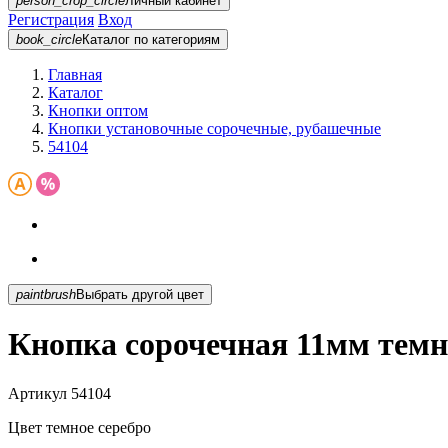
person_crop_circle
Личный кабинет
Регистрация
Вход
book_circle
Каталог
по категориям
Главная
Каталог
Кнопки оптом
Кнопки установочные сорочечные, рубашечные
54104
paintbrush
Выбрать другой цвет
Кнопка сорочечная 11мм темн
Артикул
54104
Цвет
темное серебро