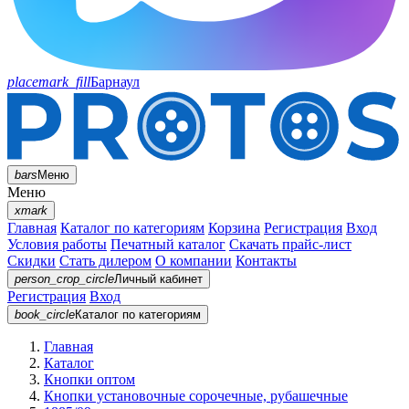
placemark_fill
Барнаул
bars
Меню
Меню
xmark
Главная
Каталог по категориям
Корзина
Регистрация
Вход
Условия работы
Печатный каталог
Скачать прайс-лист
Скидки
Стать дилером
О компании
Контакты
person_crop_circle
Личный кабинет
Регистрация
Вход
book_circle
Каталог
по категориям
Главная
Каталог
Кнопки оптом
Кнопки установочные сорочечные, рубашечные