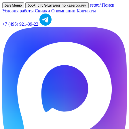
search
Поиск
bars
Меню
book_circle
Каталог
по категориям
Условия работы
Скидки
О компании
Контакты
+7 (495) 921-39-22