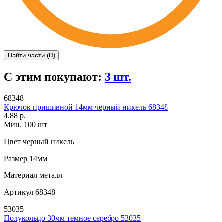
Найти части (D)
С этим покупают:
3 шт.
68348
Крючок пришивной 14мм черный никель 68348
4.88 р.
Мин. 100 шт
Цвет
черный никель
Размер
14мм
Материал
металл
Артикул
68348
53035
Полукольцо 30мм темное серебро 53035