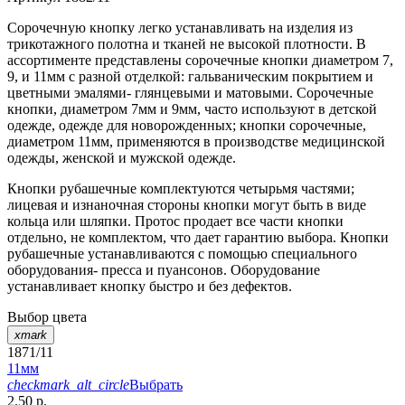
Сорочечную кнопку легко устанавливать на изделия из
трикотажного полотна и тканей не высокой плотности. В
ассортименте представлены сорочечные кнопки диаметром 7,
9, и 11мм с разной отделкой: гальваническим покрытием и
цветными эмалями- глянцевыми и матовыми. Сорочечные
кнопки, диаметром 7мм и 9мм, часто используют в детской
одежде, одежде для новорожденных; кнопки сорочечные,
диаметром 11мм, применяются в производстве медицинской
одежды, женской и мужской одежде.
Кнопки рубашечные комплектуются четырьмя частями;
лицевая и изнаночная стороны кнопки могут быть в виде
кольца или шляпки. Протос продает все части кнопки
отдельно, не комплектом, что дает гарантию выбора. Кнопки
рубашечные устанавливаются с помощью специального
оборудования- пресса и пуансонов. Оборудование
устанавливает кнопку быстро и без дефектов.
Выбор цвета
xmark
1871/11
11мм
checkmark_alt_circle
Выбрать
2.50 р.