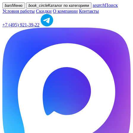
search
Поиск
bars
Меню
book_circle
Каталог
по категориям
Условия работы
Скидки
О компании
Контакты
+7 (495) 921-39-22