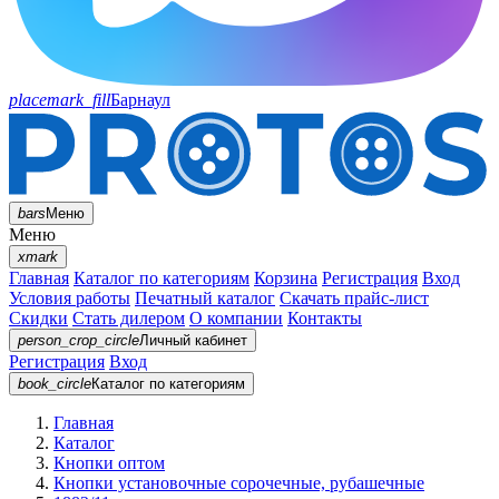
placemark_fill
Барнаул
bars
Меню
Меню
xmark
Главная
Каталог по категориям
Корзина
Регистрация
Вход
Условия работы
Печатный каталог
Скачать прайс-лист
Скидки
Стать дилером
О компании
Контакты
person_crop_circle
Личный кабинет
Регистрация
Вход
book_circle
Каталог
по категориям
Главная
Каталог
Кнопки оптом
Кнопки установочные сорочечные, рубашечные