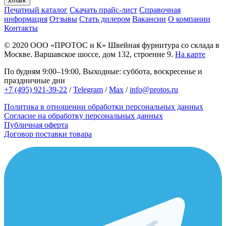
xmark
Печатный каталог
Скачать прайс-лист
Справочная
информация
Отзывы
Стать дилером
Вакансии
О компании
Контакты
© 2020
ООО «ПРОТОС и К»
Швейная фурнитура со склада в
Москве.
Варшавское шоссе, дом 132, строение 9.
На карте
По будням 9:00–19:00, Выходные: суббота, воскресенье и
праздничные дни
+7 (495) 921-39-22
/
Telegram
/
Max
/
info@protos.ru
Политика в отношении обработки персональных данных
Согласие на обработку персональных данных
Публичная оферта
Договор поставки товара