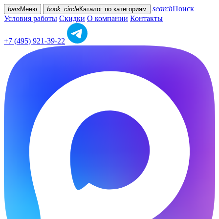
search
Поиск
bars
Меню
book_circle
Каталог
по категориям
Условия работы
Скидки
О компании
Контакты
+7 (495) 921-39-22