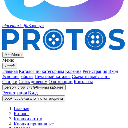
placemark_fill
Барнаул
bars
Меню
Меню
xmark
Главная
Каталог по категориям
Корзина
Регистрация
Вход
Условия работы
Печатный каталог
Скачать прайс-лист
Скидки
Стать дилером
О компании
Контакты
person_crop_circle
Личный кабинет
Регистрация
Вход
book_circle
Каталог
по категориям
Главная
Каталог
Кнопки оптом
Кнопки пришивные