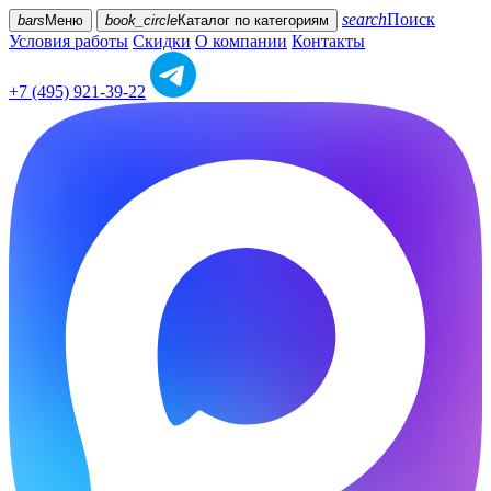
search
Поиск
bars
Меню
book_circle
Каталог
по категориям
Условия работы
Скидки
О компании
Контакты
+7 (495) 921-39-22