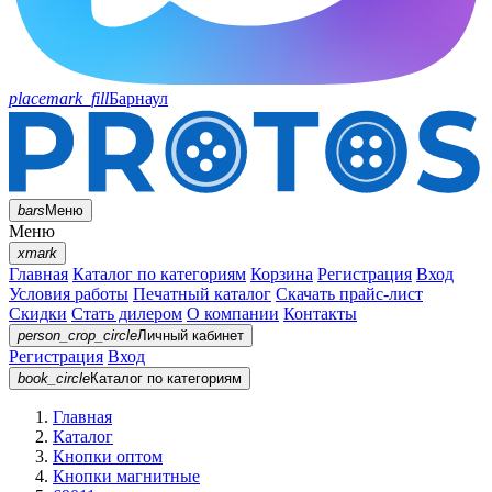
placemark_fill
Барнаул
bars
Меню
Меню
xmark
Главная
Каталог по категориям
Корзина
Регистрация
Вход
Условия работы
Печатный каталог
Скачать прайс-лист
Скидки
Стать дилером
О компании
Контакты
person_crop_circle
Личный кабинет
Регистрация
Вход
book_circle
Каталог
по категориям
Главная
Каталог
Кнопки оптом
Кнопки магнитные