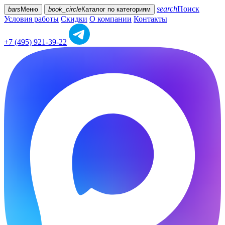
search
Поиск
bars
Меню
book_circle
Каталог
по категориям
Условия работы
Скидки
О компании
Контакты
+7 (495) 921-39-22