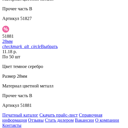
Прочее
часть В
Артикул
51827
51881
28мм
checkmark_alt_circle
Выбрать
11.18 р.
По 50 шт
Цвет
темное серебро
Размер
28мм
Материал
цветной металл
Прочее
часть B
Артикул
51881
Печатный каталог
Скачать прайс-лист
Справочная
информация
Отзывы
Стать дилером
Вакансии
О компании
Контакты