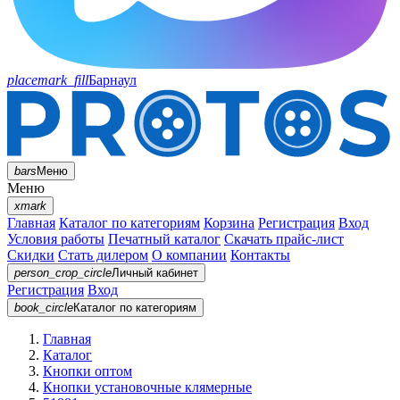
placemark_fill
Барнаул
bars
Меню
Меню
xmark
Главная
Каталог по категориям
Корзина
Регистрация
Вход
Условия работы
Печатный каталог
Скачать прайс-лист
Скидки
Стать дилером
О компании
Контакты
person_crop_circle
Личный кабинет
Регистрация
Вход
book_circle
Каталог
по категориям
Главная
Каталог
Кнопки оптом
Кнопки установочные клямерные