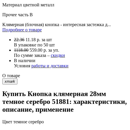
Материал
цветной металл
Прочее
часть B
Клямерная (блочная) кнопка - интересная застежка д...
Подробнее о товаре
22.36
11.18
р.
за шт
В упаковке по
50 шт
1118.00
559.00 р. за уп.
По сумме заказа –
скидки
В наличии
Условия
работы и доставки
О товаре
xmark
Купить Кнопка клямерная 28мм
темное серебро 51881: характеристики,
описание, применение
Цвет
темное серебро