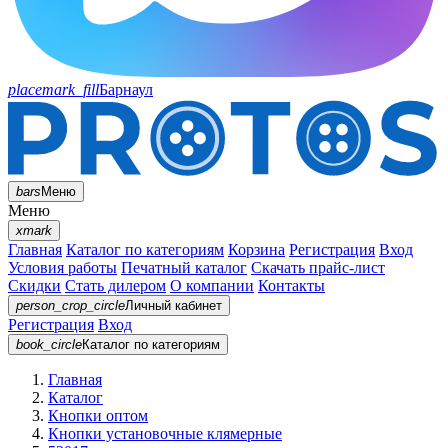
placemark_fill
Барнаул
bars
Меню
Меню
xmark
Главная
Каталог по категориям
Корзина
Регистрация
Вход
Условия работы
Печатный каталог
Скачать прайс-лист
Скидки
Стать дилером
О компании
Контакты
person_crop_circle
Личный кабинет
Регистрация
Вход
book_circle
Каталог
по категориям
Главная
Каталог
Кнопки оптом
Кнопки установочные клямерные