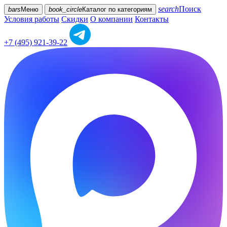
search
Поиск
bars
Меню
book_circle
Каталог
по категориям
Условия работы
Скидки
О компании
Контакты
+7 (495) 921-39-22