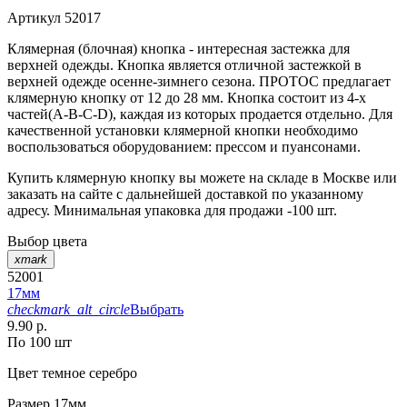
Артикул
52017
Клямерная (блочная) кнопка - интересная застежка для
верхней одежды. Кнопка является отличной застежкой в
верхней одежде осенне-зимнего сезона. ПРОТОС предлагает
клямерную кнопку от 12 до 28 мм. Кнопка состоит из 4-х
частей(А-В-С-D), каждая из которых продается отдельно. Для
качественной установки клямерной кнопки необходимо
воспользоваться оборудованием: прессом и пуансонами.
Купить клямерную кнопку вы можете на складе в Москве или
заказать на сайте с дальнейшей доставкой по указанному
адресу. Минимальная упаковка для продажи -100 шт.
Выбор цвета
xmark
52001
17мм
checkmark_alt_circle
Выбрать
9.90 р.
По 100 шт
Цвет
темное серебро
Размер
17мм