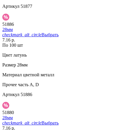
Артикул
51877
51886
28мм
checkmark_alt_circle
Выбрать
7.16 р.
По 100 шт
Цвет
латунь
Размер
28мм
Материал
цветной металл
Прочее
часть A, D
Артикул
51886
51880
28мм
checkmark_alt_circle
Выбрать
7.16 р.