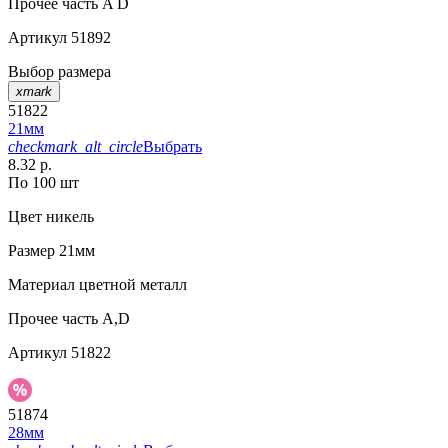
Прочее
часть A D
Артикул
51892
Выбор размера
xmark
51822
21мм
checkmark_alt_circle
Выбрать
8.32 р.
По 100 шт
Цвет
никель
Размер
21мм
Материал
цветной металл
Прочее
часть А,D
Артикул
51822
51874
28мм