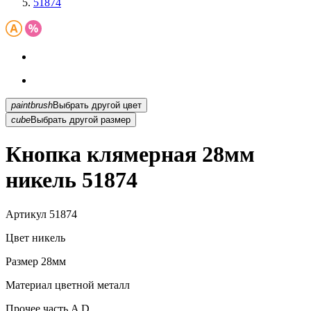
51874
paintbrush
Выбрать другой цвет
cube
Выбрать другой размер
Кнопка клямерная 28мм
никель 51874
Артикул
51874
Цвет
никель
Размер
28мм
Материал
цветной металл
Прочее
часть A D