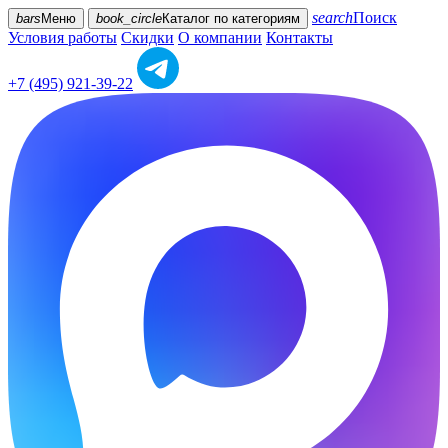
search
Поиск
bars
Меню
book_circle
Каталог
по категориям
Условия работы
Скидки
О компании
Контакты
+7 (495) 921-39-22