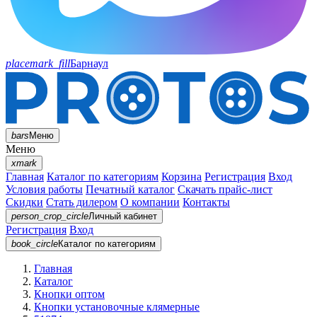
placemark_fill
Барнаул
bars
Меню
Меню
xmark
Главная
Каталог по категориям
Корзина
Регистрация
Вход
Условия работы
Печатный каталог
Скачать прайс-лист
Скидки
Стать дилером
О компании
Контакты
person_crop_circle
Личный кабинет
Регистрация
Вход
book_circle
Каталог
по категориям
Главная
Каталог
Кнопки оптом
Кнопки установочные клямерные