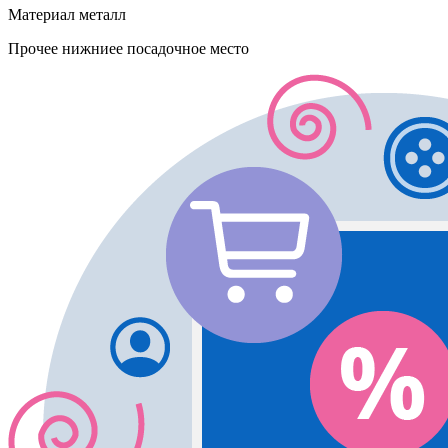
Материал
металл
Прочее
нижниее посадочное место