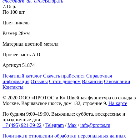
checkmark_alt_circle
Выбрать
7.16 р.
По 100 шт
Цвет
никель
Размер
28мм
Материал
цветной металл
Прочее
часть A D
Артикул
51874
Печатный каталог
Скачать прайс-лист
Справочная
информация
Отзывы
Стать дилером
Вакансии
О компании
Контакты
© 2020
ООО «ПРОТОС и К»
Швейная фурнитура со склада в
Москве.
Варшавское шоссе, дом 132, строение 9.
На карте
По будням 9:00–19:00, Выходные: суббота, воскресенье и
праздничные дни
+7 (495) 921-39-22
/
Telegram
/
Max
/
info@protos.ru
Политика в отношении обработки персональных данных