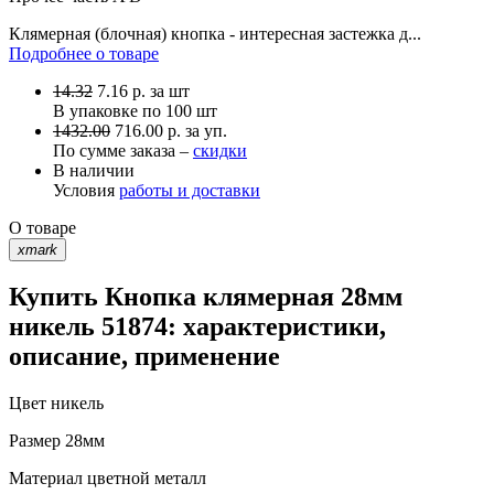
Клямерная (блочная) кнопка - интересная застежка д...
Подробнее о товаре
14.32
7.16
р.
за шт
В упаковке по
100 шт
1432.00
716.00 р. за уп.
По сумме заказа –
скидки
В наличии
Условия
работы и доставки
О товаре
xmark
Купить Кнопка клямерная 28мм
никель 51874: характеристики,
описание, применение
Цвет
никель
Размер
28мм
Материал
цветной металл