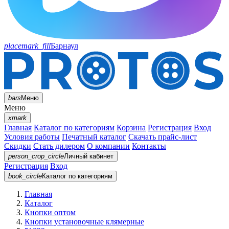
placemark_fill
Барнаул
bars
Меню
Меню
xmark
Главная
Каталог по категориям
Корзина
Регистрация
Вход
Условия работы
Печатный каталог
Скачать прайс-лист
Скидки
Стать дилером
О компании
Контакты
person_crop_circle
Личный кабинет
Регистрация
Вход
book_circle
Каталог
по категориям
Главная
Каталог
Кнопки оптом
Кнопки установочные клямерные