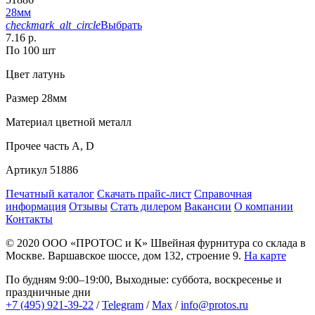
28мм
checkmark_alt_circle
Выбрать
7.16 р.
По 100 шт
Цвет
латунь
Размер
28мм
Материал
цветной металл
Прочее
часть A, D
Артикул
51886
Печатный каталог
Скачать прайс-лист
Справочная
информация
Отзывы
Стать дилером
Вакансии
О компании
Контакты
© 2020
ООО «ПРОТОС и К»
Швейная фурнитура со склада в
Москве.
Варшавское шоссе, дом 132, строение 9.
На карте
По будням 9:00–19:00, Выходные: суббота, воскресенье и
праздничные дни
+7 (495) 921-39-22
/
Telegram
/
Max
/
info@protos.ru