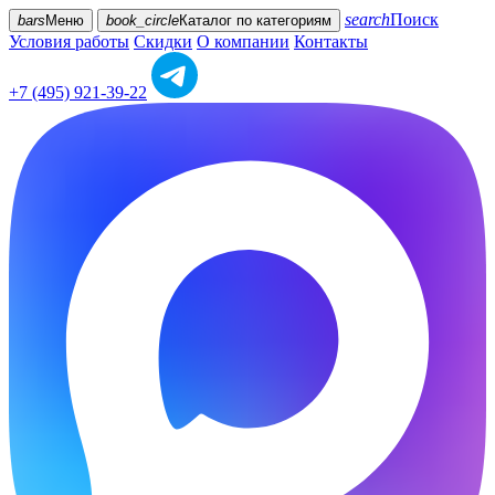
search
Поиск
bars
Меню
book_circle
Каталог
по категориям
Условия работы
Скидки
О компании
Контакты
+7 (495) 921-39-22