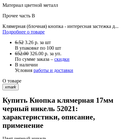
Материал
цветной металл
Прочее
часть B
Клямерная (блочная) кнопка - интересная застежка д...
Подробнее о товаре
6.52
3.26
р.
за шт
В упаковке по
100 шт
652.00
326.00 р. за уп.
По сумме заказа –
скидки
В наличии
Условия
работы и доставки
О товаре
xmark
Купить Кнопка клямерная 17мм
черный никель 52021:
характеристики, описание,
применение
Цвет
черный никель