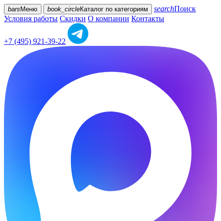
search
Поиск
bars
Меню
book_circle
Каталог
по категориям
Условия работы
Скидки
О компании
Контакты
+7 (495) 921-39-22