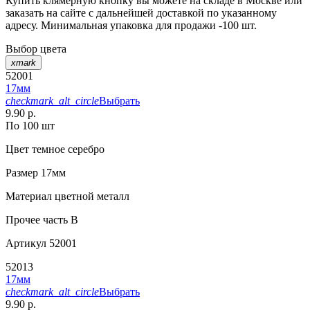
Купить клямерную кнопку вы можете на складе в Москве или
заказать на сайте с дальнейшей доставкой по указанному
адресу. Минимальная упаковка для продажи -100 шт.
Выбор цвета
xmark
52001
17мм
checkmark_alt_circle
Выбрать
9.90 р.
По 100 шт
Цвет
темное серебро
Размер
17мм
Материал
цветной металл
Прочее
часть В
Артикул
52001
52013
17мм
checkmark_alt_circle
Выбрать
9.90 р.