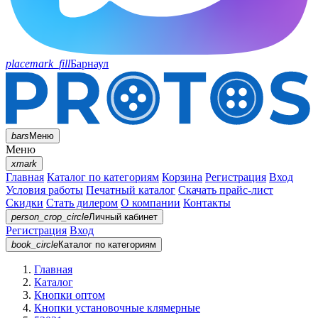
placemark_fill
Барнаул
bars
Меню
Меню
xmark
Главная
Каталог по категориям
Корзина
Регистрация
Вход
Условия работы
Печатный каталог
Скачать прайс-лист
Скидки
Стать дилером
О компании
Контакты
person_crop_circle
Личный кабинет
Регистрация
Вход
book_circle
Каталог
по категориям
Главная
Каталог
Кнопки оптом
Кнопки установочные клямерные