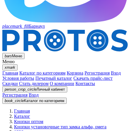
placemark_fill
Барнаул
bars
Меню
Меню
xmark
Главная
Каталог по категориям
Корзина
Регистрация
Вход
Условия работы
Печатный каталог
Скачать прайс-лист
Скидки
Стать дилером
О компании
Контакты
person_crop_circle
Личный кабинет
Регистрация
Вход
book_circle
Каталог
по категориям
Главная
Каталог
Кнопки оптом
Кнопки установочные тип замка альфа, омега