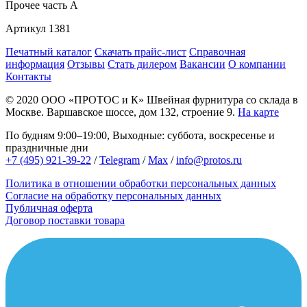
Прочее
часть A
Артикул
1381
Печатный каталог
Скачать прайс-лист
Справочная
информация
Отзывы
Стать дилером
Вакансии
О компании
Контакты
© 2020
ООО «ПРОТОС и К»
Швейная фурнитура со склада в
Москве.
Варшавское шоссе, дом 132, строение 9.
На карте
По будням 9:00–19:00, Выходные: суббота, воскресенье и
праздничные дни
+7 (495) 921-39-22
/
Telegram
/
Max
/
info@protos.ru
Политика в отношении обработки персональных данных
Согласие на обработку персональных данных
Публичная оферта
Договор поставки товара