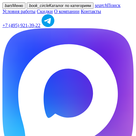
search
Поиск
bars
Меню
book_circle
Каталог
по категориям
Условия работы
Скидки
О компании
Контакты
+7 (495) 921-39-22