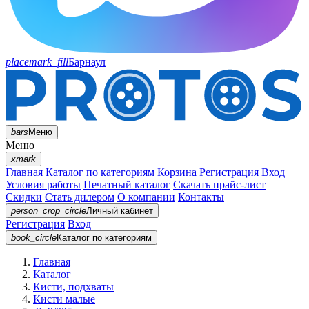
placemark_fill
Барнаул
bars
Меню
Меню
xmark
Главная
Каталог по категориям
Корзина
Регистрация
Вход
Условия работы
Печатный каталог
Скачать прайс-лист
Скидки
Стать дилером
О компании
Контакты
person_crop_circle
Личный кабинет
Регистрация
Вход
book_circle
Каталог
по категориям
Главная
Каталог
Кисти, подхваты
Кисти малые