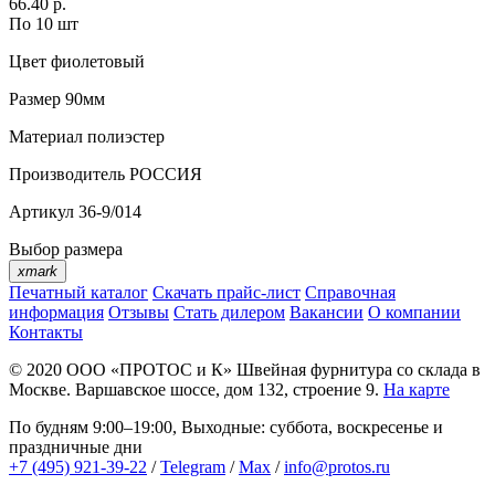
66.40 р.
По 10 шт
Цвет
фиолетовый
Размер
90мм
Материал
полиэстер
Производитель
РОССИЯ
Артикул
36-9/014
Выбор размера
xmark
Печатный каталог
Скачать прайс-лист
Справочная
информация
Отзывы
Стать дилером
Вакансии
О компании
Контакты
© 2020
ООО «ПРОТОС и К»
Швейная фурнитура со склада в
Москве.
Варшавское шоссе, дом 132, строение 9.
На карте
По будням 9:00–19:00, Выходные: суббота, воскресенье и
праздничные дни
+7 (495) 921-39-22
/
Telegram
/
Max
/
info@protos.ru