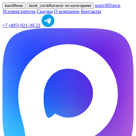
search
Поиск
bars
Меню
book_circle
Каталог
по категориям
Условия работы
Скидки
О компании
Контакты
+7 (495) 921-39-22