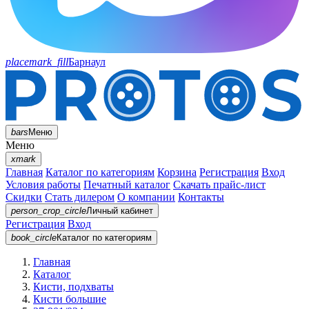
placemark_fill
Барнаул
bars
Меню
Меню
xmark
Главная
Каталог по категориям
Корзина
Регистрация
Вход
Условия работы
Печатный каталог
Скачать прайс-лист
Скидки
Стать дилером
О компании
Контакты
person_crop_circle
Личный кабинет
Регистрация
Вход
book_circle
Каталог
по категориям
Главная
Каталог
Кисти, подхваты
Кисти большие