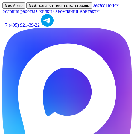
search
Поиск
bars
Меню
book_circle
Каталог
по категориям
Условия работы
Скидки
О компании
Контакты
+7 (495) 921-39-22