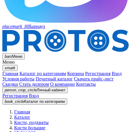
placemark_fill
Барнаул
bars
Меню
Меню
xmark
Главная
Каталог по категориям
Корзина
Регистрация
Вход
Условия работы
Печатный каталог
Скачать прайс-лист
Скидки
Стать дилером
О компании
Контакты
person_crop_circle
Личный кабинет
Регистрация
Вход
book_circle
Каталог
по категориям
Главная
Каталог
Кисти, подхваты
Кисти большие