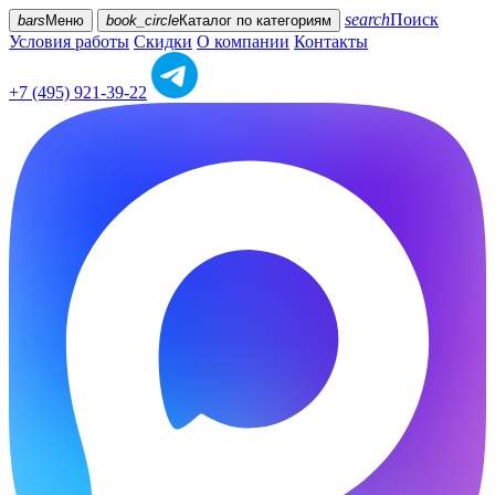
search
Поиск
bars
Меню
book_circle
Каталог
по категориям
Условия работы
Скидки
О компании
Контакты
+7 (495) 921-39-22