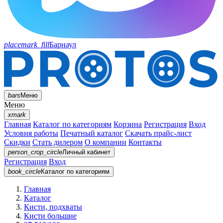
placemark_fill
Барнаул
bars
Меню
Меню
xmark
Главная
Каталог по категориям
Корзина
Регистрация
Вход
Условия работы
Печатный каталог
Скачать прайс-лист
Скидки
Стать дилером
О компании
Контакты
person_crop_circle
Личный кабинет
Регистрация
Вход
book_circle
Каталог
по категориям
Главная
Каталог
Кисти, подхваты
Кисти большие