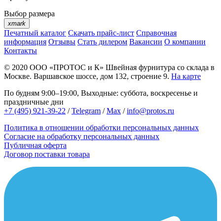
Выбор размера
xmark
Печатный каталог
Скачать прайс-лист
Справочная
информация
Отзывы
Стать дилером
Вакансии
О компании
Контакты
© 2020
ООО «ПРОТОС и К»
Швейная фурнитура со склада в
Москве.
Варшавское шоссе, дом 132, строение 9.
На карте
По будням 9:00–19:00, Выходные: суббота, воскресенье и
праздничные дни
+7 (495) 921-39-22
/
Telegram
/
Max
/
info@protos.ru
Политика в отношении обработки персональных данных
Согласие на обработку персональных данных
Публичная оферта
Договор поставки товара