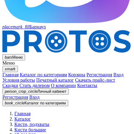
placemark_fill
Барнаул
bars
Меню
Меню
xmark
Главная
Каталог по категориям
Корзина
Регистрация
Вход
Условия работы
Печатный каталог
Скачать прайс-лист
Скидки
Стать дилером
О компании
Контакты
person_crop_circle
Личный кабинет
Регистрация
Вход
book_circle
Каталог
по категориям
Главная
Каталог
Кисти, подхваты
Кисти большие