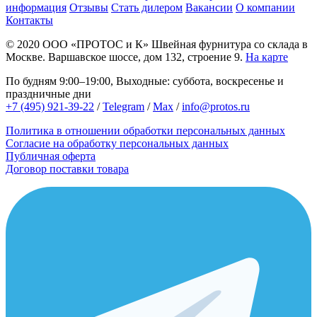
информация
Отзывы
Стать дилером
Вакансии
О компании
Контакты
© 2020
ООО «ПРОТОС и К»
Швейная фурнитура со склада в
Москве.
Варшавское шоссе, дом 132, строение 9.
На карте
По будням 9:00–19:00, Выходные: суббота, воскресенье и
праздничные дни
+7 (495) 921-39-22
/
Telegram
/
Max
/
info@protos.ru
Политика в отношении обработки персональных данных
Согласие на обработку персональных данных
Публичная оферта
Договор поставки товара