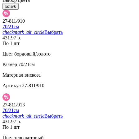
Выбор цвета
xmark
27-811/910
70/21см
checkmark_alt_circle
Выбрать
431.97 р.
По 1 шт
Цвет
бордовый/золото
Размер
70/21см
Материал
вискоза
Артикул
27-811/910
27-811/913
70/21см
checkmark_alt_circle
Выбрать
431.97 р.
По 1 шт
Цвет
терракотовый