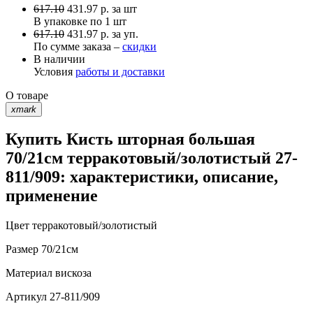
617.10
431.97
р.
за шт
В упаковке по
1 шт
617.10
431.97 р. за уп.
По сумме заказа –
скидки
В наличии
Условия
работы и доставки
О товаре
xmark
Купить Кисть шторная большая
70/21см терракотовый/золотистый 27-
811/909: характеристики, описание,
применение
Цвет
терракотовый/золотистый
Размер
70/21см
Материал
вискоза
Артикул
27-811/909