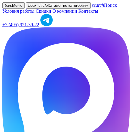
search
Поиск
bars
Меню
book_circle
Каталог
по категориям
Условия работы
Скидки
О компании
Контакты
+7 (495) 921-39-22