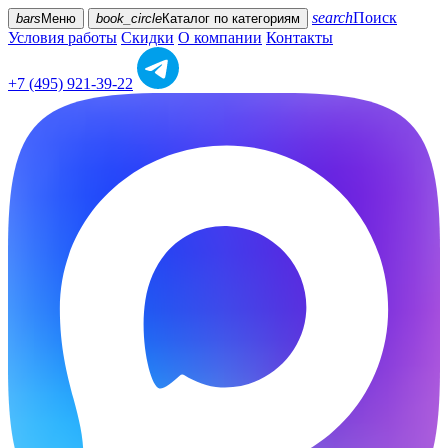
search
Поиск
bars
Меню
book_circle
Каталог
по категориям
Условия работы
Скидки
О компании
Контакты
+7 (495) 921-39-22