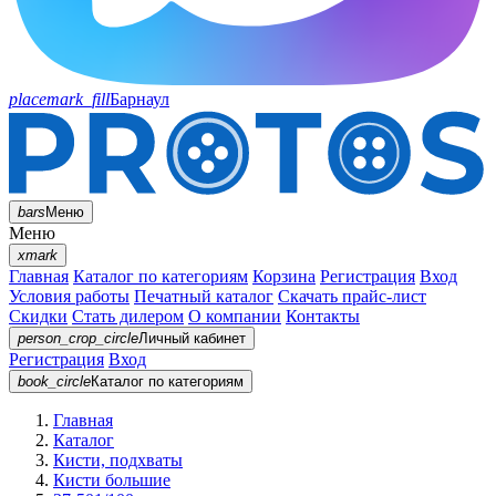
placemark_fill
Барнаул
bars
Меню
Меню
xmark
Главная
Каталог по категориям
Корзина
Регистрация
Вход
Условия работы
Печатный каталог
Скачать прайс-лист
Скидки
Стать дилером
О компании
Контакты
person_crop_circle
Личный кабинет
Регистрация
Вход
book_circle
Каталог
по категориям
Главная
Каталог
Кисти, подхваты
Кисти большие