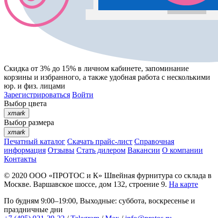
Скидка от 3% до 15%
в личном кабинете, запоминание
корзины
и
избранного
, а также удобная работа с несколькими
юр. и физ. лицами
Зарегистрироваться
Войти
Выбор цвета
xmark
Выбор размера
xmark
Печатный каталог
Скачать прайс-лист
Справочная
информация
Отзывы
Стать дилером
Вакансии
О компании
Контакты
© 2020
ООО «ПРОТОС и К»
Швейная фурнитура со склада в
Москве.
Варшавское шоссе, дом 132, строение 9.
На карте
По будням 9:00–19:00, Выходные: суббота, воскресенье и
праздничные дни