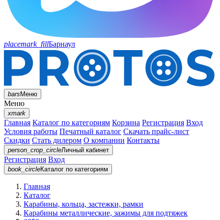
placemark_fill
Барнаул
bars
Меню
Меню
xmark
Главная
Каталог по категориям
Корзина
Регистрация
Вход
Условия работы
Печатный каталог
Скачать прайс-лист
Скидки
Стать дилером
О компании
Контакты
person_crop_circle
Личный кабинет
Регистрация
Вход
book_circle
Каталог
по категориям
Главная
Каталог
Карабины, кольца, застежки, рамки
Карабины металлические, зажимы для подтяжек