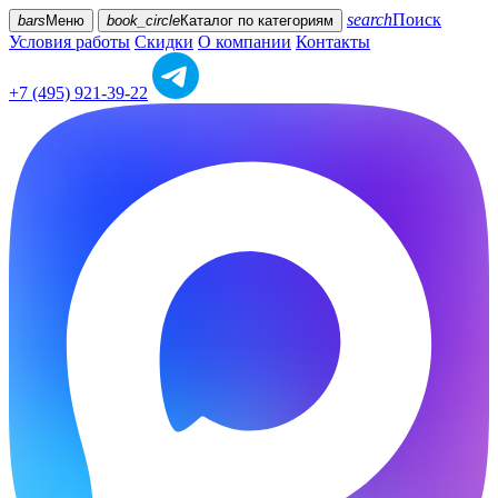
search
Поиск
bars
Меню
book_circle
Каталог
по категориям
Условия работы
Скидки
О компании
Контакты
+7 (495) 921-39-22