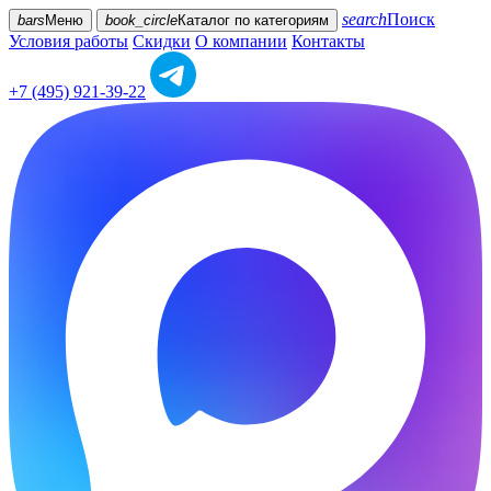
search
Поиск
bars
Меню
book_circle
Каталог
по категориям
Условия работы
Скидки
О компании
Контакты
+7 (495) 921-39-22