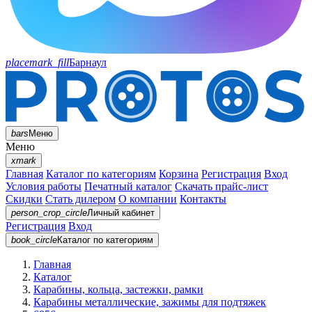
placemark_fill
Барнаул
bars
Меню
Меню
xmark
Главная
Каталог по категориям
Корзина
Регистрация
Вход
Условия работы
Печатный каталог
Скачать прайс-лист
Скидки
Стать дилером
О компании
Контакты
person_crop_circle
Личный кабинет
Регистрация
Вход
book_circle
Каталог
по категориям
Главная
Каталог
Карабины, кольца, застежки, рамки
Карабины металлические, зажимы для подтяжек