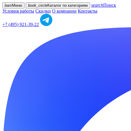
search
Поиск
bars
Меню
book_circle
Каталог
по категориям
Условия работы
Скидки
О компании
Контакты
+7 (495) 921-39-22