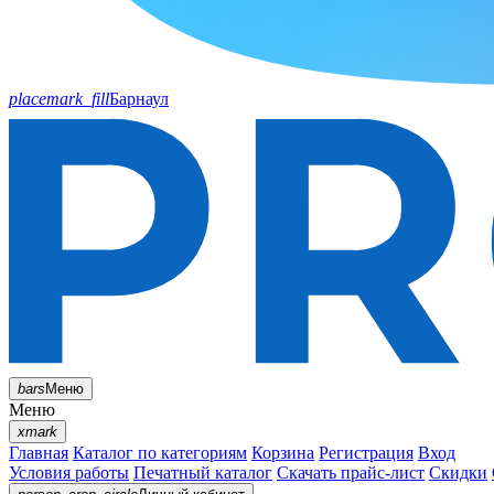
placemark_fill
Барнаул
bars
Меню
Меню
xmark
Главная
Каталог по категориям
Корзина
Регистрация
Вход
Условия работы
Печатный каталог
Скачать прайс-лист
Скидки