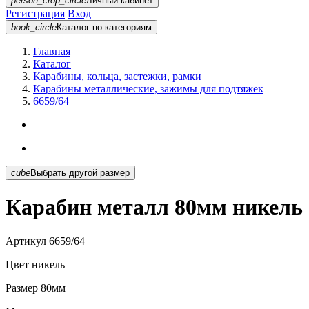
person_crop_circle
Личный кабинет
Регистрация
Вход
book_circle
Каталог
по категориям
Главная
Каталог
Карабины, кольца, застежки, рамки
Карабины металлические, зажимы для подтяжек
6659/64
cube
Выбрать другой размер
Карабин металл 80мм никель 
Артикул
6659/64
Цвет
никель
Размер
80мм