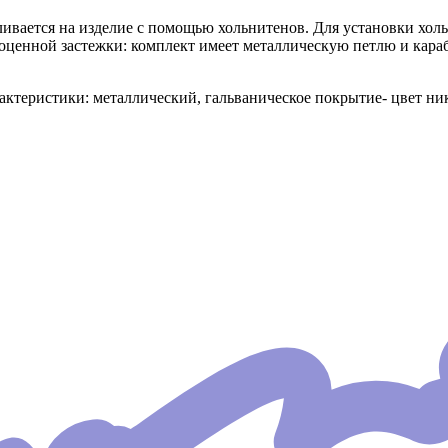
ливается на изделие с помощью хольнитенов. Для установки хол
енной застежки: комплект имеет металлическую петлю и караб
ктеристики: металлический, гальваническое покрытие- цвет нике