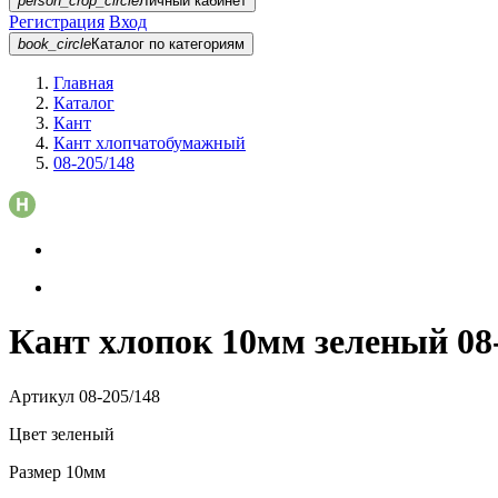
person_crop_circle
Личный кабинет
Регистрация
Вход
book_circle
Каталог
по категориям
Главная
Каталог
Кант
Кант хлопчатобумажный
08-205/148
Кант хлопок 10мм зеленый 08
Артикул
08-205/148
Цвет
зеленый
Размер
10мм