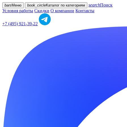
search
Поиск
bars
Меню
book_circle
Каталог
по категориям
Условия работы
Скидки
О компании
Контакты
+7 (495) 921-39-22