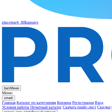
placemark_fill
Барнаул
bars
Меню
Меню
xmark
Главная
Каталог по категориям
Корзина
Регистрация
Вход
Условия работы
Печатный каталог
Скачать прайс-лист
Скидки