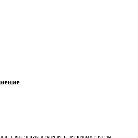
енение
дечник в виде шнура и скрепляют челночным стежком.