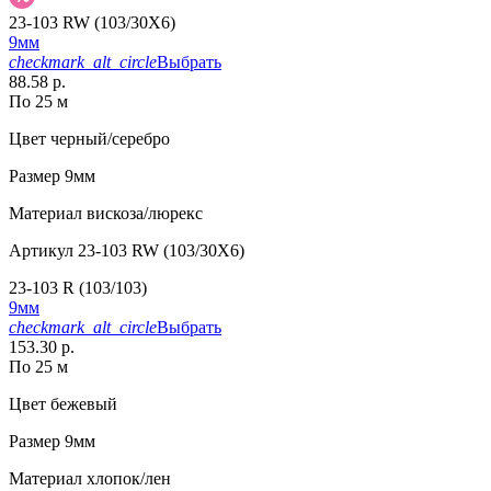
23-103 RW (103/30X6)
9мм
checkmark_alt_circle
Выбрать
88.58 р.
По 25 м
Цвет
черный/серебро
Размер
9мм
Материал
вискоза/люрекс
Артикул
23-103 RW (103/30X6)
23-103 R (103/103)
9мм
checkmark_alt_circle
Выбрать
153.30 р.
По 25 м
Цвет
бежевый
Размер
9мм
Материал
хлопок/лен