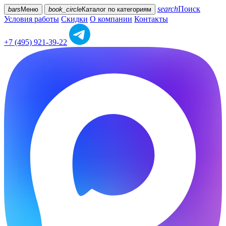
search
Поиск
bars
Меню
book_circle
Каталог
по категориям
Условия работы
Скидки
О компании
Контакты
+7 (495) 921-39-22