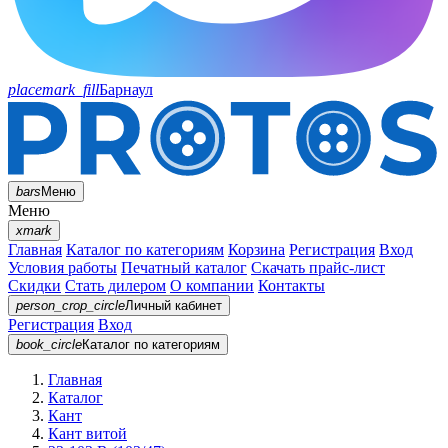
placemark_fill
Барнаул
bars
Меню
Меню
xmark
Главная
Каталог по категориям
Корзина
Регистрация
Вход
Условия работы
Печатный каталог
Скачать прайс-лист
Скидки
Стать дилером
О компании
Контакты
person_crop_circle
Личный кабинет
Регистрация
Вход
book_circle
Каталог
по категориям
Главная
Каталог
Кант
Кант витой