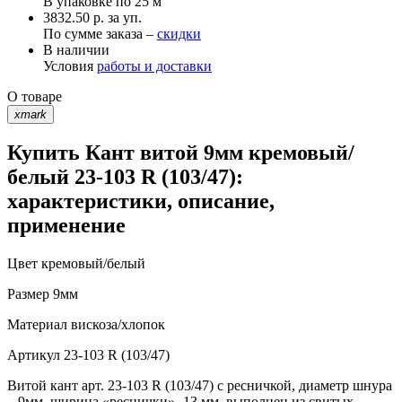
В упаковке по
25 м
3832.50 р. за уп.
По сумме заказа –
скидки
В наличии
Условия
работы и доставки
О товаре
xmark
Купить Кант витой 9мм кремовый/
белый 23-103 R (103/47):
характеристики, описание,
применение
Цвет
кремовый/белый
Размер
9мм
Материал
вискоза/хлопок
Артикул
23-103 R (103/47)
Витой кант арт. 23-103 R (103/47) с ресничкой, диаметр шнура
– 9мм, ширина «реснички» -13 мм, выполнен из свитых