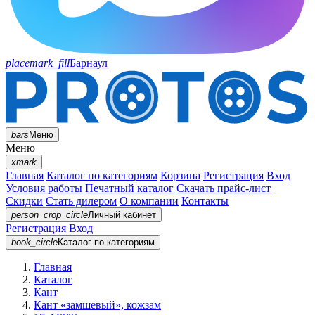
placemark_fill
Барнаул
bars
Меню
Меню
xmark
Главная
Каталог по категориям
Корзина
Регистрация
Вход
Условия работы
Печатный каталог
Скачать прайс-лист
Скидки
Стать дилером
О компании
Контакты
person_crop_circle
Личный кабинет
Регистрация
Вход
book_circle
Каталог
по категориям
Главная
Каталог
Кант
Кант «замшевый», кожзам