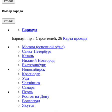
xmark
Выбор города
xmark
Барнаул
Барнаул, пр-т Строителей, 26
Карта проезда
Москва (основной офис)
Санкт-Петербург
Казань
Нижний Новгород
Екатеринбург
Новосибирск
Краснодар
Уфа
Челябинск
Самара
Пермь
Ростов-на-Дону
Волгоград
Якутск