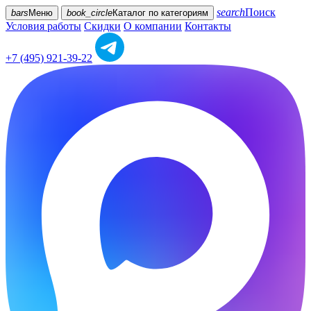
search
Поиск
bars
Меню
book_circle
Каталог
по категориям
Условия работы
Скидки
О компании
Контакты
+7 (495) 921-39-22