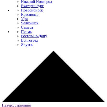
Нижний Новгород
Екатеринбург
Новосибирск
Краснодар
Уфа
Челябинск
Самара
Пермь
Ростов-на-Дону
Волгоград
Якутск
Наверх страницы