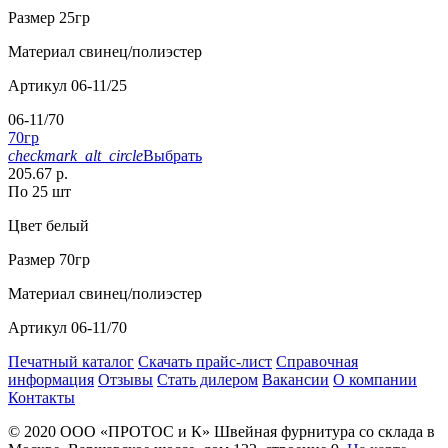
Размер
25гр
Материал
свинец/полиэстер
Артикул
06-11/25
06-11/70
70гр
checkmark_alt_circle
Выбрать
205.67 р.
По 25 шт
Цвет
белый
Размер
70гр
Материал
свинец/полиэстер
Артикул
06-11/70
Печатный каталог
Скачать прайс-лист
Справочная
информация
Отзывы
Стать дилером
Вакансии
О компании
Контакты
© 2020
ООО «ПРОТОС и К»
Швейная фурнитура со склада в