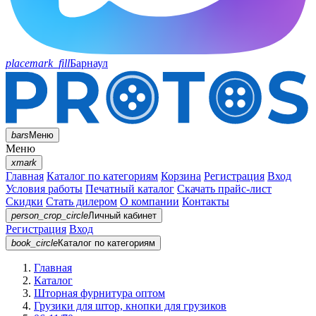
placemark_fill
Барнаул
bars
Меню
Меню
xmark
Главная
Каталог по категориям
Корзина
Регистрация
Вход
Условия работы
Печатный каталог
Скачать прайс-лист
Скидки
Стать дилером
О компании
Контакты
person_crop_circle
Личный кабинет
Регистрация
Вход
book_circle
Каталог
по категориям
Главная
Каталог
Шторная фурнитура оптом
Грузики для штор, кнопки для грузиков