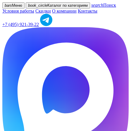
search
Поиск
bars
Меню
book_circle
Каталог
по категориям
Условия работы
Скидки
О компании
Контакты
+7 (495) 921-39-22