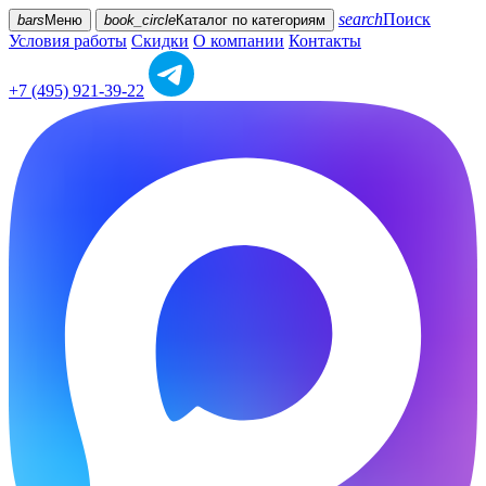
search
Поиск
bars
Меню
book_circle
Каталог
по категориям
Условия работы
Скидки
О компании
Контакты
+7 (495) 921-39-22