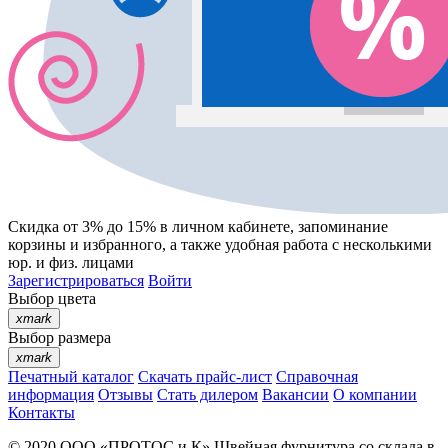
Скидка от 3% до 15%
в личном кабинете, запоминание
корзины
и
избранного
, а также удобная работа с несколькими
юр. и физ. лицами
Зарегистрироваться
Войти
Выбор цвета
xmark
Выбор размера
xmark
Печатный каталог
Скачать прайс-лист
Справочная
информация
Отзывы
Стать дилером
Вакансии
О компании
Контакты
© 2020
ООО «ПРОТОС и К»
Швейная фурнитура со склада в