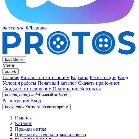
placemark_fill
Барнаул
bars
Меню
Меню
xmark
Главная
Каталог по категориям
Корзина
Регистрация
Вход
Условия работы
Печатный каталог
Скачать прайс-лист
Скидки
Стать дилером
О компании
Контакты
person_crop_circle
Личный кабинет
Регистрация
Вход
book_circle
Каталог
по категориям
Главная
Каталог
Пряжки оптом
Пряжки фастексы, пряжка ковача